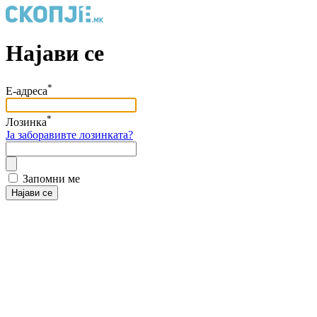
Најави се
*
Е-адреса
*
Лозинка
Ја заборавивте лозинката?
Запомни ме
Најави се