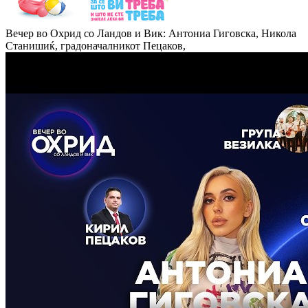
Вечер во Охрид со Ландов и Вик: Антониа Гиговска, Никола
Станишиќ, градоначалникот Пецаков,