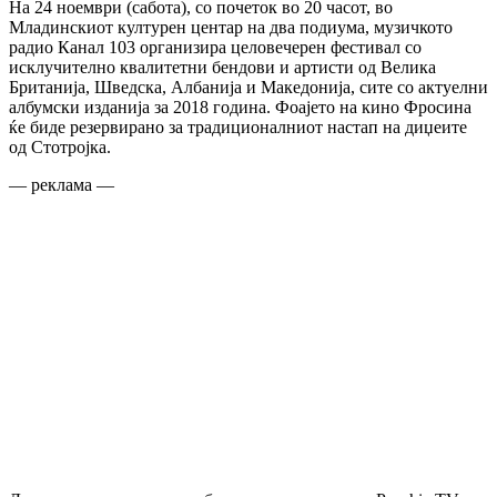
На 24 ноември (сабота), со почеток во 20 часот, во
Младинскиот културен центар на два подиума, музичкото
радио Канал 103 организира целовечерен фестивал со
исклучително квалитетни бендови и артисти од Велика
Британија, Шведска, Албанија и Македонија, сите со актуелни
албумски изданија за 2018 година. Фоајето на кино Фросина
ќе биде резервирано за традиционалниот настап на диџеите
од Стотројка.
— реклама —