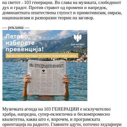
на светот - 103 генерации. Во слава на музиката, слободниот
дух и градот. Против стравот од промени и напредок,
доминантната општествена глупост и примитивизам, омраза,
национализам и разноразни теории на заговор.
— реклама —
Музичката агенда на 103 ГЕНЕРАЦИИ е исклучително
храбра, напредна, супер-еклектична и бескомпромисно
квалитетна, каква што е, впрочем, и програмската
ориентација на радиото. Главните адути, поточно хедлајнери