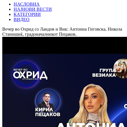
НАСЛОВНА
НАЈНОВИ ВЕСТИ
КАТЕГОРИИ
ВИДЕО
Вечер во Охрид со Ландов и Вик: Антониа Гиговска, Никола
Станишиќ, градоначалникот Пецаков,