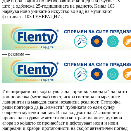
Две и пол години по незаборавниот концерт на Psychic TV,
што ја одбележа 25-годишнината на радиото, Канал 103
најавува ново уникатно искуство во вид на музичкиот
фестивал - 103 ГЕНЕРАЦИИ.
— реклама —
Инспирирани од својата улога на „први во колоната" на патот
кон повисока (музичка) свест, искра светлина во мрачните
лавиринти на македонската независна реалност, Стотројка
реши повторно да ја „измести" публиката со еден супер
современ музички настан. И тоа во духот на 27-годишниот
процес на создавање автентична контра-стварност, духовна
агора во којашто се пронаоѓаат и дејствуваат нови и нови
напредни и храбри протагонисти на својот автентичен поглед