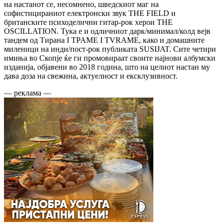
на настанот се, несомнено, шведскиот маг на
софистицираниот електронски звук THE FIELD и
британските психоделични гитар-рок херои THE
OSCILLATION. Тука е и одличниот дарк/минимал/колд вејв
тандем од Тирана I TPAME I TVRAME, како и домашните
миленици на инди/пост-рок публиката SUSIJAT. Сите четири
имиња во Скопје ќе ги промовираат своите најнови албумски
изданија, објавени во 2018 година, што на целиот настан му
дава доза на свежина, актуелност и ексклузивност.
— реклама —