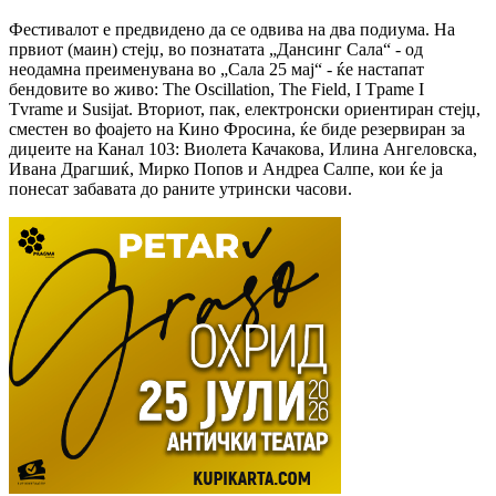
Фестивалот е предвидено да се одвива на два подиума. На
првиот (маин) стејџ, во познатата „Дансинг Сала“ - од
неодамна преименувана во „Сала 25 мај“ - ќе настапат
бендовите во живо: The Oscillation, The Field, I Tpame I
Tvrame и Susijat. Вториот, пак, електронски ориентиран стејџ,
сместен во фоајето на Кино Фросина, ќе биде резервиран за
диџеите на Канал 103: Виолета Качакова, Илина Ангеловска,
Ивана Драгшиќ, Мирко Попов и Андреа Салпе, кои ќе ја
понесат забавата до раните утрински часови.