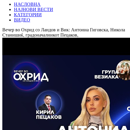
НАСЛОВНА
НАЈНОВИ ВЕСТИ
КАТЕГОРИИ
ВИДЕО
Вечер во Охрид со Ландов и Вик: Антониа Гиговска, Никола
Станишиќ, градоначалникот Пецаков,