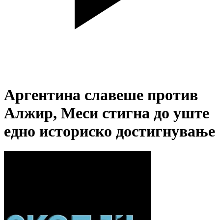
Аргентина славеше против
Алжир, Меси стигна до уште
едно историско достигнување