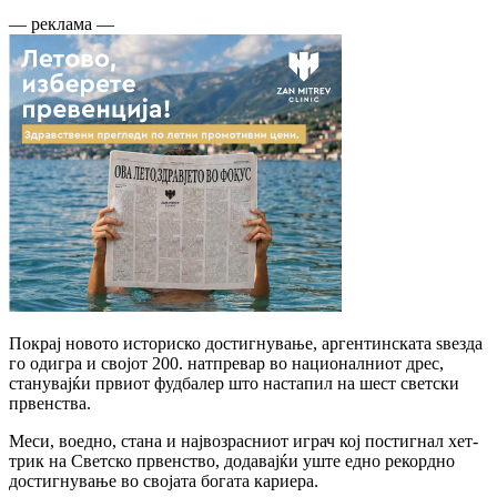
— реклама —
Покрај новото историско достигнување, аргентинската ѕвезда
го одигра и својот 200. натпревар во националниот дрес,
станувајќи првиот фудбалер што настапил на шест светски
првенства.
Меси, воедно, стана и највозрасниот играч кој постигнал хет-
трик на Светско првенство, додавајќи уште едно рекордно
достигнување во својата богата кариера.