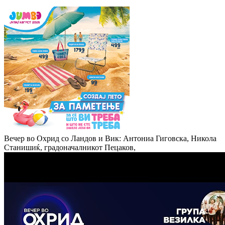
Вечер во Охрид со Ландов и Вик: Антониа Гиговска, Никола
Станишиќ, градоначалникот Пецаков,