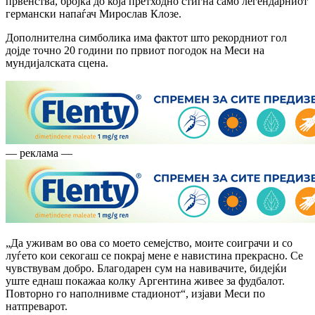
првенства, бројка до која претходно стигна само легендарниот
германски напаѓач Мирослав Клозе.
Дополнителна симболика има фактот што рекордниот гол
дојде точно 20 години по првиот погодок на Меси на
мундијалската сцена.
— реклама —
„Да уживам во ова со моето семејство, моите соиграчи и со
луѓето кои секогаш се покрај мене е навистина прекрасно. Се
чувствувам добро. Благодарен сум на навивачите, бидејќи
уште еднаш покажаа колку Аргентина живее за фудбалот.
Повторно го наполнивме стадионот“, изјави Меси по
натпреварот.