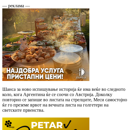
— реклама —
Шанса за ново испишување историја ќе има веќе во следното
коло, кога Аргентина ќе се соочи со Австрија. Доколку
повторно се запише во листата на стрелците, Меси самостојно
ќе го преземе врвот на вечната листа на голгетери на
светските првенства.