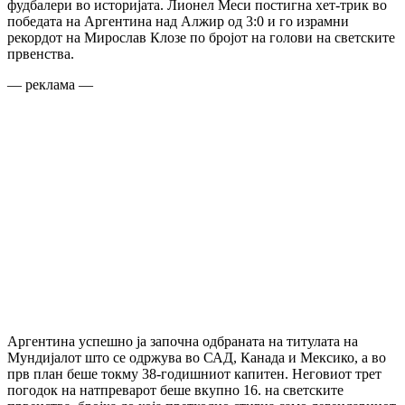
фудбалери во историјата. Лионел Меси постигна хет-трик во
победата на Аргентина над Алжир од 3:0 и го израмни
рекордот на Мирослав Клозе по бројот на голови на светските
првенства.
— реклама —
Аргентина успешно ја започна одбраната на титулата на
Мундијалот што се одржува во САД, Канада и Мексико, а во
прв план беше токму 38-годишниот капитен. Неговиот трет
погодок на натпреварот беше вкупно 16. на светските