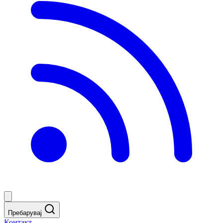
Пребарувај
Контакт