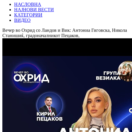
НАСЛОВНА
НАЈНОВИ ВЕСТИ
КАТЕГОРИИ
ВИДЕО
Вечер во Охрид со Ландов и Вик: Антониа Гиговска, Никола
Станишиќ, градоначалникот Пецаков,