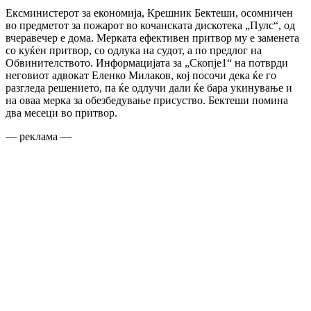
Ексминистерот за економија, Крешник Бектеши, осомничен
во предметот за пожарот во кочанската дискотека „Пулс“, од
вчеравечер е дома. Мерката ефективен притвор му е заменета
со куќен притвор, со одлука на судот, а по предлог на
Обвинителството. Информацијата за „Скопје1“ на потврди
неговиот адвокат Еленко Милаков, кој посочи дека ќе го
разгледа решението, па ќе одлучи дали ќе бара укинување и
на оваа мерка за обезбедување присуство. Бектеши помина
два месеци во притвор.
— реклама —