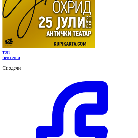
топ
бектеши
Сподели