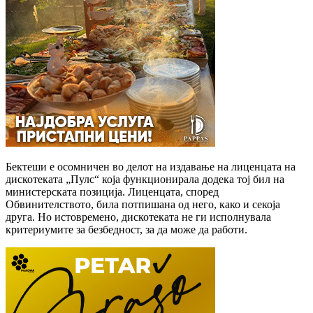
Бектеши е осомничен во делот на издавање на лиценцата на
дискотеката „Пулс“ која функционирала додека тој бил на
министерската позиција. Лиценцата, според
Обвинителството, била потпишана од него, како и секоја
друга. Но истовремено, дискотеката не ги исполнувала
критериумите за безбедност, за да може да работи.