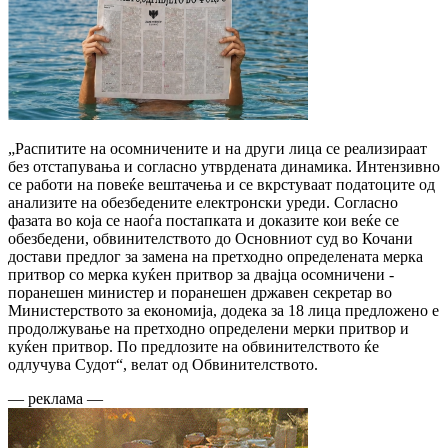
„Распитите на осомничените и на други лица се реализираат
без отстапувања и согласно утврдената динамика. Интензивно
се работи на повеќе вештачења и се вкрстуваат податоците од
анализите на обезбедените електронски уреди. Согласно
фазата во која се наоѓа постапката и доказите кои веќе се
обезбедени, обвинителството до Основниот суд во Кочани
достави предлог за замена на претходно определената мерка
притвор со мерка куќен притвор за двајца осомничени -
поранешен министер и поранешен државен секретар во
Министерството за економија, додека за 18 лица предложено е
продолжување на претходно определени мерки притвор и
куќен притвор. По предлoзите на обвинителството ќе
одлучува Судот“, велат од Обвинителството.
— реклама —