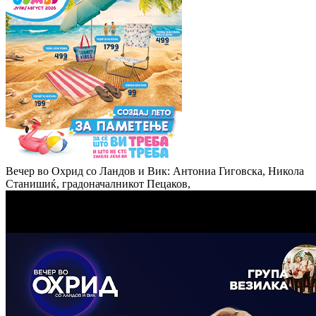
Вечер во Охрид со Ландов и Вик: Антониа Гиговска, Никола
Станишиќ, градоначалникот Пецаков,