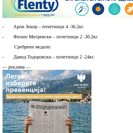
- Арон Зекир – почетници 4 -36.2кг.
- Филип Митревски – почетници 2 -30.2кг.
Сребрени медали:
- Давид Тодоровски – почетници 2 -24кг.
— реклама —