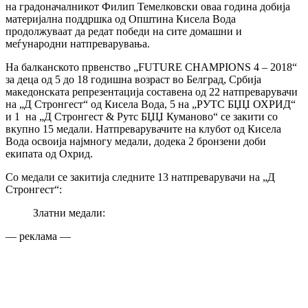
на градоначалникот Филип Темелковски оваа година добија
материјална поддршка од Општина Кисела Вода
продолжуваат да редат победи на сите домашни и
меѓународни натпреварувања.
На балканското првенство „FUTURE CHAMPIONS 4 – 2018“
за деца од 5 до 18 годишна возраст во Белград, Србија
македонската репрезентација составена од 22 натпреварувачи
на „Д Стронгест“ од Кисела Вода, 5 на „РУТС БЏЏ ОХРИД“
и 1 на „Д Стронгест & Рутс БЏЏ Куманово“ се закити со
вкупно 15 медали. Натпреварувачите на клубот од Кисела
Вода освоија најмногу медали, додека 2 бронзени доби
екипата од Охрид.
Со медали се закитија следните 13 натпреварувачи на „Д
Стронгест“:
Златни медали:
— реклама —