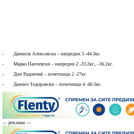
- Даниела Алексовска – напредни 3 -44.3кг.
- Марко Панчевски – напредни 2 -33.2кг., –36.2кг.
- Дин Радончиќ – почетници 2 -27кг.
- Даниел Тодоровски – почетници 4 -40.3кг.
— реклама —