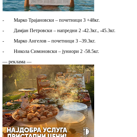
- Марко Трајановски – почетници 3 +48кг.
- Дамјан Петровски – напредни 2 -42.3кг., -45.3кг.
- Марко Ангелов – почетници 3 –39.3кг.
- Никола Симоновски – јуниори 2 -58.5кг.
— реклама —