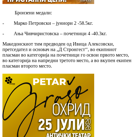
Бронзени медали:
- Марко Петровски – јуниори 2 -58.5кг.
- Ања Чивчиристовска – почетници 4 -40.3кг.
Македонскиот тим предводен од Ивица Алексовски,
претседател и основач на „Д Стронгест‘‘, во екипниот
пласман во категорија на почетници го освои првото место,
во категорија на напредни третото место, а во вкупен екипен
пласман второто место.