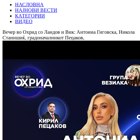
НАСЛОВНА
НАЈНОВИ ВЕСТИ
КАТЕГОРИИ
ВИДЕО
Вечер во Охрид со Ландов и Вик: Антониа Гиговска, Никола
Станишиќ, градоначалникот Пецаков,