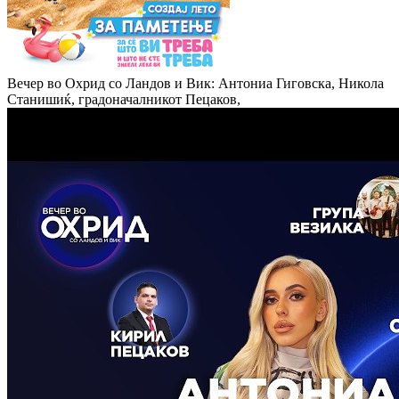
Вечер во Охрид со Ландов и Вик: Антониа Гиговска, Никола
Станишиќ, градоначалникот Пецаков,