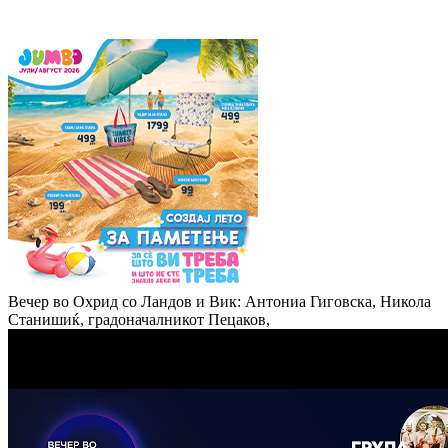
Вечер во Охрид со Ландов и Вик: Антониа Гиговска, Никола
Станишиќ, градоначалникот Пецаков,