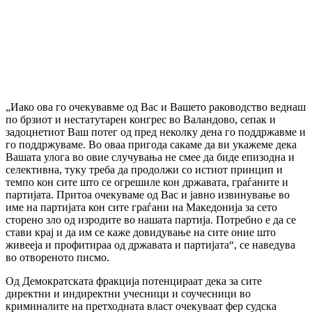
„Иако ова го очекувавме од Вас и Вашето раководство веднаш
по брзиот и нестатутарен конгрес во Валандово, сепак и
задоцнетиот Ваш потег од пред неколку дена го поддржавме и
го поддржуваме. Во оваа пригода сакаме да ви укажеме дека
Вашата улога во овие случувања не смее да биде епизодна и
селективна, туку треба да продолжи со истиот принцип и
темпо кон сите што се огрешиле кон државата, граѓаните и
партијата. Притоа очекуваме од Вас и јавно извинување во
име на партијата кон сите граѓани на Македонија за сето
сторено зло од изродите во нашата партија. Потребно е да се
стави крај и да им се каже довидување на сите оние што
живееја и профитираа од државата и партијата“, се наведува
во отвореното писмо.
Од Демократската фракција потенцираат дека за сите
директни и индиректни учесници и соучесници во
криминалите на претходната власт очекуваат фер судска