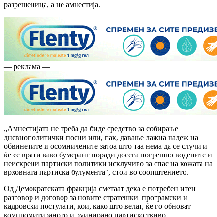
разрешеница, а не амнестија.
— реклама —
„Амнестијата не треба да биде средство за собирање
дневнополитички поени или, пак, давање лажна надеж на
обвинетите и осомничените затоа што таа нема да се случи и
ќе се врати како бумеранг поради досега погрешно водените и
неискрени партиски политики исклучиво за спас на кожата на
врховната партиска булумента“, стои во соопштението.
Од Демократската фракција сметаат дека е потребен итен
разговор и договор за новите стратешки, програмски и
кадровски постулати, кои, како што велат, ќе го обноват
компромитираното и руинирано партиско ткиво.