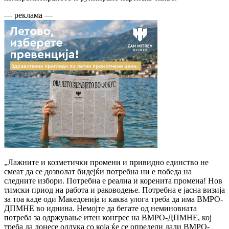
— реклама —
„Лажните и козметички промени и привидно единство не
смеат да се дозволат бидејќи потребна ни е победа на
следните избори. Потребна е реална и коренита промена! Нов
тимски приод на работа и раководење. Потребна е јасна визија
за тоа каде оди Македонија и каква улога треба да има ВМРО-
ДПМНЕ во иднина. Немојте да бегате од неминовната
потреба за одржување итен конгрес на ВМРО-ДПМНЕ, кој
треба да донесе одлука со која ќе се определи дали ВМРО-