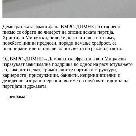
Демократската фракција на ВМРО-ДПМНЕ со отворено
писмо се обрати до лидерот на опозициската партија,
Христијан Мицкоски, бидејќи, како што велат оттаму,
повеќето нивни предлози, поради немање храброст, се
игнорирани или останале во потсвеста на раководството.
Од ВМРО-ДПМНЕ – Демократска фракција кон Мицкоски
изразуваат максимална поддршка во однос на расчистувањето
со, како што велат, криминалните партиски структури,
кариеристи, прислужници, бандити, непринципиелни и
дезидеологизирани персони, во име на поубавата иднина на
партијата и државата.
— реклама —