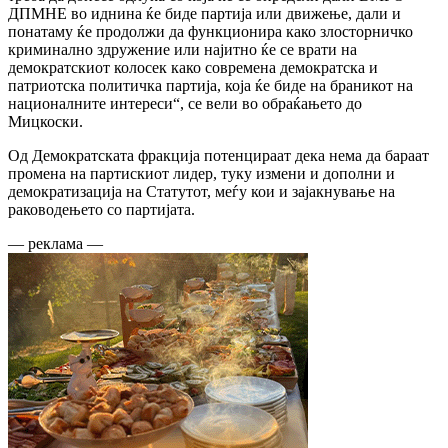
ДПМНЕ во иднина ќе биде партија или движење, дали и
понатаму ќе продолжи да функционира како злосторничко
криминално здружение или најитно ќе се врати на
демократскиот колосек како современа демократска и
патриотска политичка партија, која ќе биде на браникот на
националните интереси“, се вели во обраќањето до
Мицкоски.
Од Демократската фракција потенцираат дека нема да бараат
промена на партискиот лидер, туку измени и дополни и
демократизација на Статутот, меѓу кои и зајакнување на
раководењето со партијата.
— реклама —