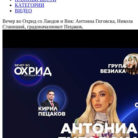
КАТЕГОРИИ
ВИДЕО
Вечер во Охрид со Ландов и Вик: Антониа Гиговска, Никола
Станишиќ, градоначалникот Пецаков,