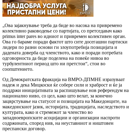
„Ова зајакнување треба да биде во насока на привремено
колективно раководење со партијата, со претседавач како
primus inter pares во идниот и привремен колективен орган.
Ова го бараме поради фактот што сите досегашни партиски
лидери по разни основи ги злоупотребија позицијата и
дадената доверба од членството, како и поради потребата
одговорноста да биде поделена на повеќе нивоа во
турбулентниот период што ни претстои“, стои во
соопштението.
Од Демократската фракција на ВМРО-ДПМНЕ изразуваат
надеж и дека Мицкоски ќе собере сили и храброст и ќе ја
поддржи иницијативата за распишување нов референдум на
национално ниво, со цел, како што велат, за конечно
зацврстување на статусот и позицијата на Македонците, на
македонскиот јазик, историјата, традицијата, наследството и
културата, како и стремежот за членство во
западноевропските асоцијации и организации наспроти
содржината, според нив, на неуставниот и ништовен
преспански договор.