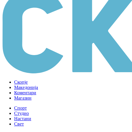
Скопје
Македонија
Коментари
Магазин
Спорт
Студио
Настани
Свет