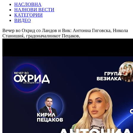
НАСЛОВНА
НАЈНОВИ ВЕСТИ
КАТЕГОРИИ
ВИДЕО
Вечер во Охрид со Ландов и Вик: Антониа Гиговска, Никола
Станишиќ, градоначалникот Пецаков,