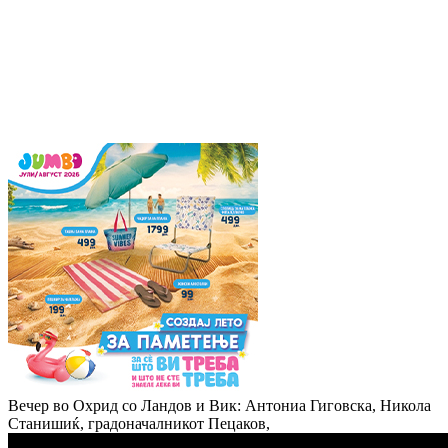
Вечер во Охрид со Ландов и Вик: Антониа Гиговска, Никола
Станишиќ, градоначалникот Пецаков,