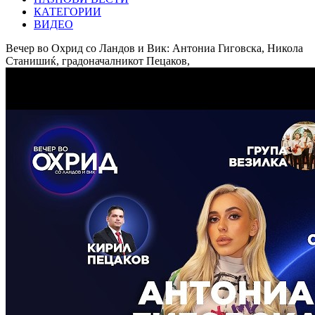
КАТЕГОРИИ
ВИДЕО
Вечер во Охрид со Ландов и Вик: Антониа Гиговска, Никола
Станишиќ, градоначалникот Пецаков,