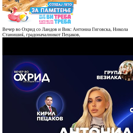
Вечер во Охрид со Ландов и Вик: Антониа Гиговска, Никола
Станишиќ, градоначалникот Пецаков,