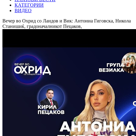
КАТЕГОРИИ
ВИДЕО
Вечер во Охрид со Ландов и Вик: Антониа Гиговска, Никола
Станишиќ, градоначалникот Пецаков,