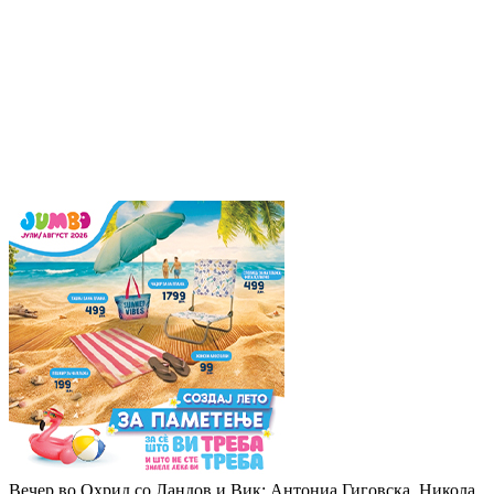
Вечер во Охрид со Ландов и Вик: Антониа Гиговска, Никола