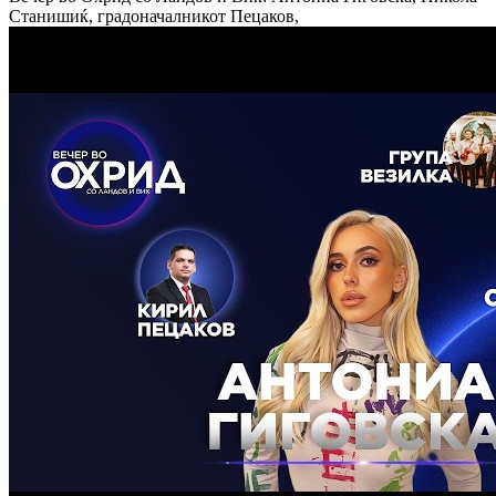
Станишиќ, градоначалникот Пецаков,