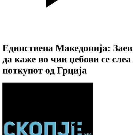
Единствена Македонија: Заев
да каже во чии џебови се слеа
поткупот од Грција