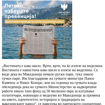
„Вистината е како шило. Врти, врти, па ќе излезе на виделина.
Вистината е навистина како шило и излезе на виделина. Се
виде дека во Македонија немало руски пари, туку имало
грчки пари. Им благодариме на грчките министри Панос
Каменос и Никос Коѕијас, кои на седница на грчката влада
обелоденија дека во грчкото Министерство за надворешни
работи имало таен фонд од 50 милиони евра за купување
политичари, новинари и медиуми во Македонија за промена
на името, идентитетот, историјата и традицијата на
македонскиот народ“, се наведува во партиското соопштение.