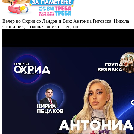
Вечер во Охрид со Ландов и Вик: Антониа Гиговска, Никола
Станишиќ, градоначалникот Пецаков,