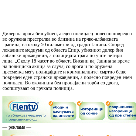
Дилер на дрога бил убиен, а еден полицаец полесно повреден
во оружена престрелка во близина на грчко-албанската
граница, на околу 50 километри од градот Јанина. Според
локалните медиуми од областа Епир, убиениот дилер бил
албански државјанин, а полицијата трага по уште четири
лица. „Околу 18 часот во областа Висани кај Јанина за време
на полициска акција за случај со дрога и по оружена
пресметка меѓу полицајците и криминалците, смртно беше
повреден еден странски државјанин, а полесно повреден еден
полицаец. Во околината беа пронајдени торби со дрога,
соопштуваат од грчката полиција.
— реклама —