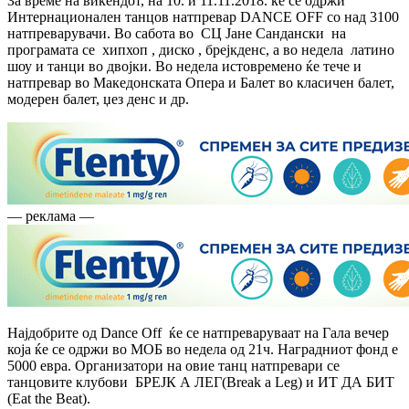
За време на викендот, на 10. и 11.11.2018. ќе се одржи
Интернационален танцов натпревар DANCE OFF со над 3100
натпреварувачи. Во сабота во СЦ Јане Сандански на
програмата се хипхоп , диско , брејкденс, а во недела латино
шоу и танци во двојки. Во недела истовремено ќе тече и
натпревар во Македонската Опера и Балет во класичен балет,
модерен балет, џез денс и др.
— реклама —
Најдобрите од Dance Off ќе се натпреваруваат на Гала вечер
која ќе се одржи во МОБ во недела од 21ч. Наградниот фонд е
5000 евра. Организатори на овие танц натпревари се
танцовите клубови БРЕЈК А ЛЕГ(Break a Leg) и ИТ ДА БИТ
(Eat the Beat).