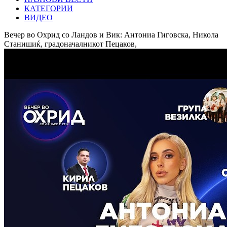
КАТЕГОРИИ
ВИДЕО
Вечер во Охрид со Ландов и Вик: Антониа Гиговска, Никола
Станишиќ, градоначалникот Пецаков,