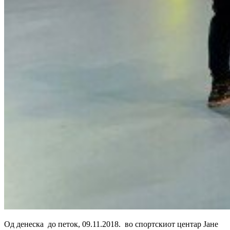
Од денеска до петок, 09.11.2018. во спортскиот центар Јане