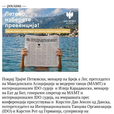
— реклама —
Покрај Трајче Петковски, менаџер на Брејк а Лег, претседател
на Македонската Асоцијација за модерни танци (МАМТ) и
интернационален IDO судија и Илија Карадакоски, менаџер
на Еат да Бит, генерален секретар на МАМТ и
интернационален IDO судија, на вчерашната прес
конференција присуствуваа и Кирстен Дан Јенсен од Данска,
потпретседател на Интернационалната Танцова Организација
(IDO) и Карстен Рот од Германија, супервизор на