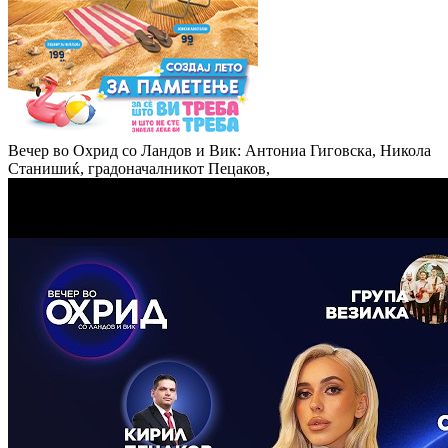
Вечер во Охрид со Ландов и Вик: Антониа Гиговска, Никола
Станишиќ, градоначалникот Пецаков,