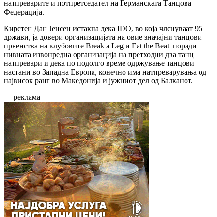
натпреварите и потпретседател на Германската Танцова
Федерација.
Кирстен Дан Јенсен истакна дека IDO, во која членуваат 95
држави, ја довери организацијата на овие значајни танцови
првенства на клубовите Break a Leg и Eat the Beat, поради
нивната извонредна организација на претходни два танц
натпревари и дека по подолго време одржување танцови
настани во Западна Европа, конечно има натпреварувања од
највисок ранг во Македонија и јужниот дел од Балканот.
— реклама —