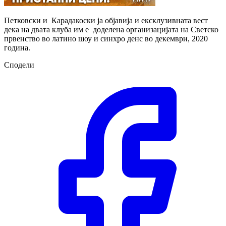
Петковски и Карадакоски ја објавија и ексклузивната вест
дека на двата клуба им е доделена организацијата на Светско
првенство во латино шоу и синхро денс во декември, 2020
година.
Сподели