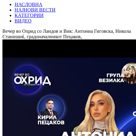
НАСЛОВНА
НАЈНОВИ ВЕСТИ
КАТЕГОРИИ
ВИДЕО
Вечер во Охрид со Ландов и Вик: Антониа Гиговска, Никола
Станишиќ, градоначалникот Пецаков,