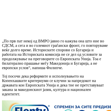
„По прв пат некој од ВМРО јавно го кажува она што ние во
СДСМ, а сега и во големиот граѓански фронт, го повторуваме
веќе долго време. Историските спорови со Бугарија и
работата на Историската комисија не се дел од условите за
продолжување на преговорите со Европската Унија. Тоа е
билатерално прашање меѓу Македонија и Бугарија, а не
европски услов“, напиша Филипче.
Тој посочи дека реформите и исполнувањето на
Копенхашките критериуми се клучни за напредокот на
државата кон Европската Унија и дека тие не претставуваат
закана за македонскиот јазик, култура и национален
идентитет.