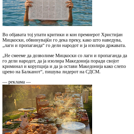
Во објавата тој упати критики и кон премиерот Христијан
Мицкоски, обвинувајќи го дека преку, како што наведува,
„лаги и пропаганда“ го дели народот и ја изолира државата.
„Не смееме да дозволиме Мицкоски со лаги и пропаганда да
го дели народот, да ја изолира Македонија поради својот
криминал и корупција и да ја остави Македонија како слепо
црево на Балканот“, пишува лидерот на СДСМ.
— реклама —