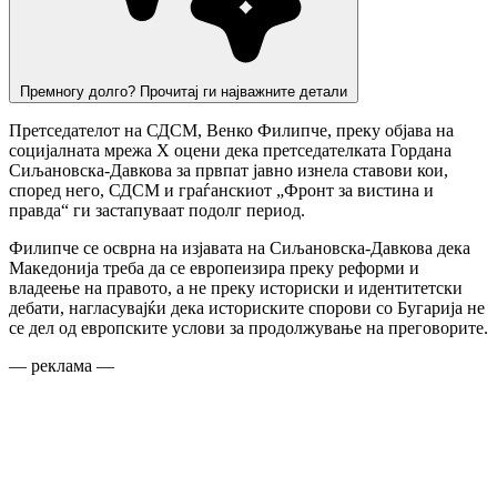
Премногу долго? Прочитај ги најважните детали
Претседателот на СДСМ, Венко Филипче, преку објава на
социјалната мрежа X оцени дека претседателката Гордана
Сиљановска-Давкова за првпат јавно изнела ставови кои,
според него, СДСМ и граѓанскиот „Фронт за вистина и
правда“ ги застапуваат подолг период.
Филипче се осврна на изјавата на Сиљановска-Давкова дека
Македонија треба да се европеизира преку реформи и
владеење на правото, а не преку историски и идентитетски
дебати, нагласувајќи дека историските спорови со Бугарија не
се дел од европските услови за продолжување на преговорите.
— реклама —