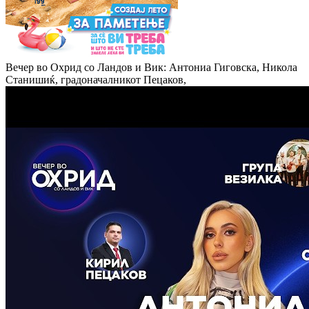
Вечер во Охрид со Ландов и Вик: Антониа Гиговска, Никола
Станишиќ, градоначалникот Пецаков,