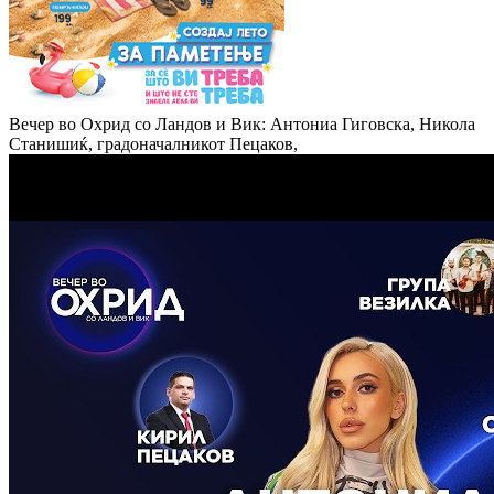
Вечер во Охрид со Ландов и Вик: Антониа Гиговска, Никола
Станишиќ, градоначалникот Пецаков,