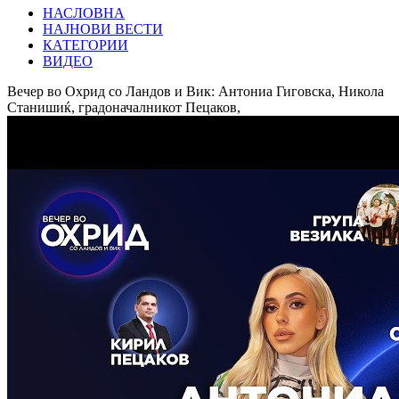
НАСЛОВНА
НАЈНОВИ ВЕСТИ
КАТЕГОРИИ
ВИДЕО
Вечер во Охрид со Ландов и Вик: Антониа Гиговска, Никола
Станишиќ, градоначалникот Пецаков,