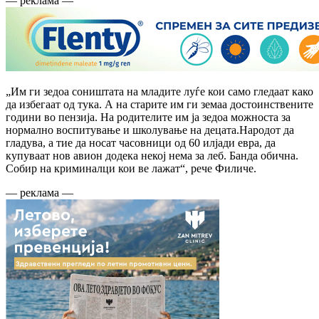
— реклама —
„Им ги зедоа соништата на младите луѓе кои само гледаат како
да избегаат од тука. А на старите им ги земаа достоинствените
години во пензија. На родителите им ја зедоа можноста за
нормално воспитување и школување на децата.Народот да
гладува, а тие да носат часовници од 60 илјади евра, да
купуваат нов авион додека некој нема за леб. Банда обична.
Собир на криминалци кои ве лажат“, рече Филиче.
— реклама —