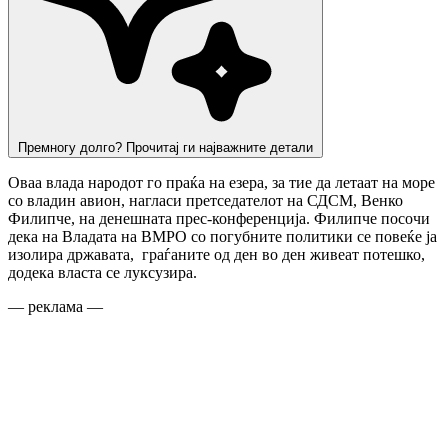
Премногу долго? Прочитај ги најважните детали
Оваа влада народот го праќа на езера, за тие да летаат на море
со владин авион, нагласи претседателот на СДСМ, Венко
Филипче, на денешната прес-конференција. Филипче посочи
дека на Владата на ВМРО со погубните политики се повеќе ја
изолира државата, граѓаните од ден во ден живеат потешко,
додека власта се луксузира.
— реклама —