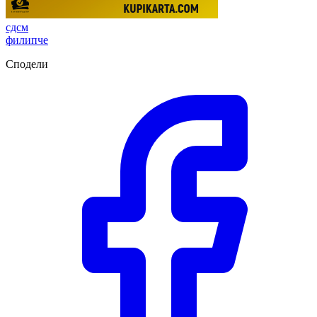
сдсм
филипче
Сподели