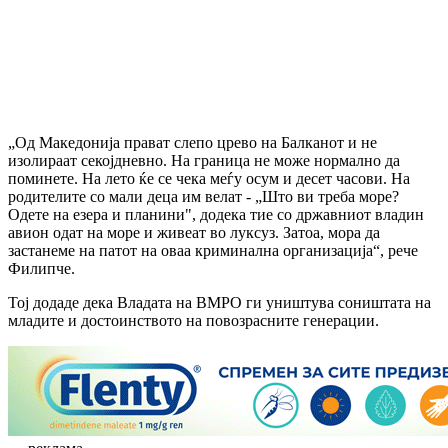
„Од Македонија прават слепо црево на Балканот и не
изолираат секојдневно. На граница не може нормално да
поминете. На лето ќе се чека меѓу осум и десет часови. На
родителите со мали деца им велат - „Што ви треба море?
Одете на езера и планини", додека тие со државниот владин
авион одат на море и живеат во луксуз. Затоа, мора да
застанеме на патот на оваа криминална организација“, рече
Филипче.
Тој додаде дека Владата на ВМРО ги уништува соништата на
младите и достоинството на повозрасните генерации.