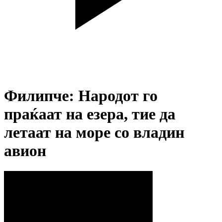
Филипче: Народот го
праќаат на езера, тие да
летаат на море со владин
авион