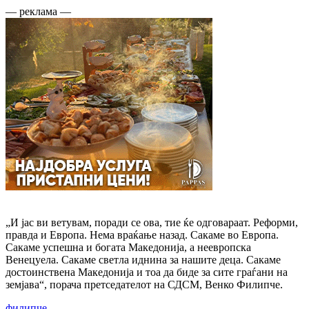
— реклама —
„И јас ви ветувам, поради се ова, тие ќе одговараат. Реформи,
правда и Европа. Нема враќање назад. Сакаме во Европа.
Сакаме успешна и богата Македонија, а неевропска
Венецуела. Сакаме светла иднина за нашите деца. Сакаме
достоинствена Македонија и тоа да биде за сите граѓани на
земјава“, порача претседателот на СДСМ, Венко Филипче.
филипче