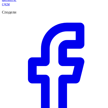
сдсм
Сподели