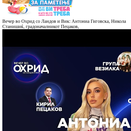
Вечер во Охрид со Ландов и Вик: Антониа Гиговска, Никола
Станишиќ, градоначалникот Пецаков,