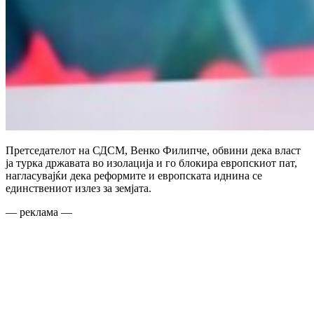
Претседателот на СДСМ, Венко Филипче, обвини дека власт
ја турка државата во изолација и го блокира европскиот пат,
нагласувајќи дека реформите и европската иднина се
единствениот излез за земјата.
— реклама —