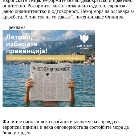
Европската Унија. Реформите значат демократско и праведно
општество. Реформите значат независно судство, европско
јавно обвинителство и одговорност. Некој мора да одговара за
кражбата. А тие тоа не го сакаат“, потенцираше Филипче.
— реклама —
Филипче нагласи дека граѓаните заслужуваат правда и
европска иднина и дека одговорноста за состојбите мора да
биде утврдена.