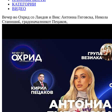
КАТЕГОРИИ
ВИДЕО
Вечер во Охрид со Ландов и Вик: Антониа Гиговска, Никола
Станишиќ, градоначалникот Пецаков,