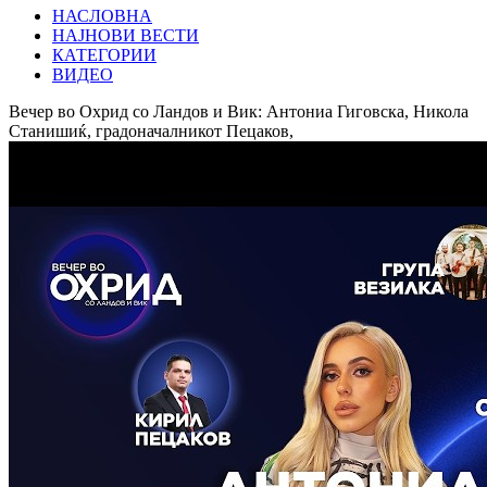
НАСЛОВНА
НАЈНОВИ ВЕСТИ
КАТЕГОРИИ
ВИДЕО
Вечер во Охрид со Ландов и Вик: Антониа Гиговска, Никола
Станишиќ, градоначалникот Пецаков,