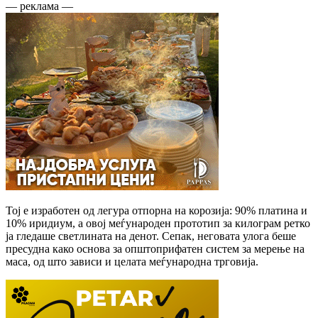
— реклама —
Тој е изработен од легура отпорна на корозија: 90% платина и
10% иридиум, а овој меѓународен прототип за килограм ретко
ја гледаше светлината на денот. Сепак, неговата улога беше
пресудна како основа за општоприфатен систем за мерење на
маса, од што зависи и целата меѓународна трговија.