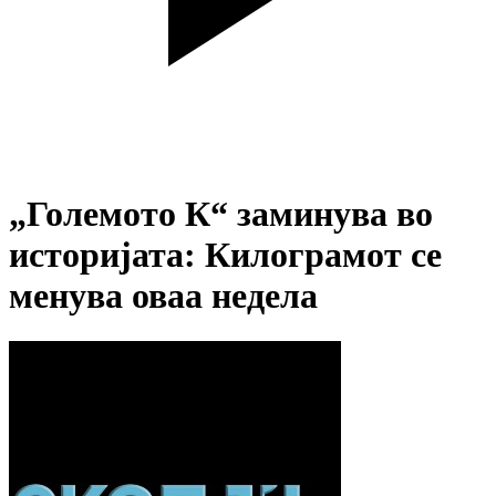
„Големото К“ заминува во
историјата: Килограмот се
менува оваа недела