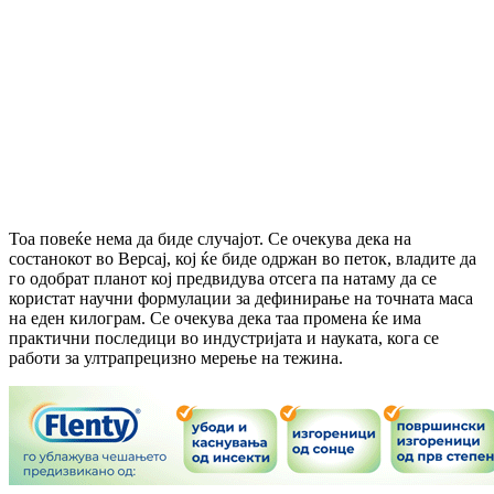
Тоа повеќе нема да биде случајот. Се очекува дека на
состанокот во Версај, кој ќе биде одржан во петок, владите да
го одобрат планот кој предвидува отсега па натаму да се
користат научни формулации за дефинирање на точната маса
на еден килограм. Се очекува дека таа промена ќе има
практични последици во индустријата и науката, кога се
работи за ултрапрецизно мерење на тежина.