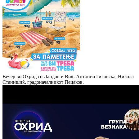
Вечер во Охрид со Ландов и Вик: Антониа Гиговска, Никола
Станишиќ, градоначалникот Пецаков,