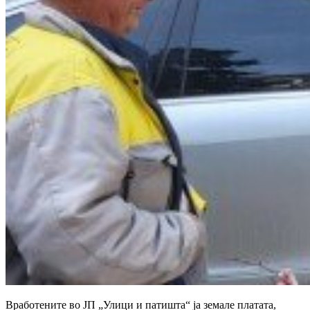
Вработените во ЈП „Улици и патишта“ ја земале платата,