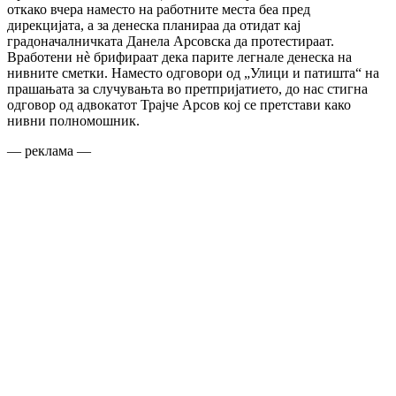
откако вчера наместо на работните места беа пред
дирекцијата, а за денеска планираа да отидат кај
градоначалничката Данела Арсовска да протестираат.
Вработени нѐ брифираат дека парите легнале денеска на
нивните сметки. Наместо одговори од „Улици и патишта“ на
прашањата за случувањта во претпријатието, до нас стигна
одговор од адвокатот Трајче Арсов кој се претстави како
нивни полномошник.
— реклама —