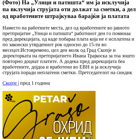
(Фото) На „Улици и патишта“ им ја исклучија
па вклучија струјата оти должат за сметки, а дел
од вработените штрајкуваа барајќи ја платата
Наместо на работните места, дел од вработените во јавното
претпријатие „Улици и патишта“ работниот ден го поминаа
пред дирекцијата, од каде побараа плата која не е исплатена и
по законски утврдениот рок односно до 15-ти во
месецот.Истовремено, цел ден молк од Град Скопје и
директорката на претпријатието Ивана Трајкоска за тоа зошто
повторно доцнат платите. А додека пред дирекцијата беа
вработените, дојдоа и вработени во ЕВН и ја исклучија
струјата поради неплатени сметки. Претседателот на синдик
Скопје
| пред 1 година