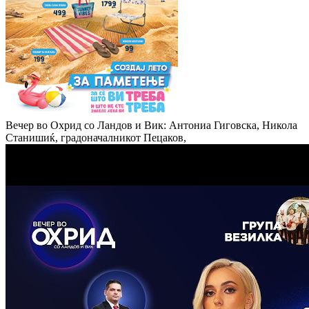
Вечер во Охрид со Ландов и Вик: Антониа Гиговска, Никола
Станишиќ, градоначалникот Пецаков,