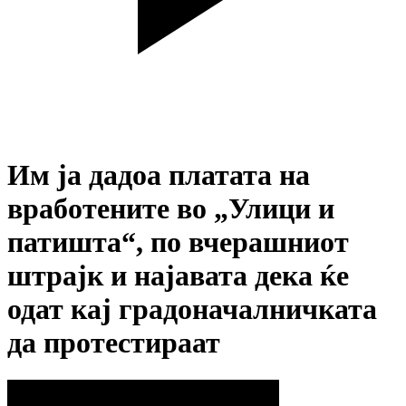
Им ја дадоа платата на
вработените во „Улици и
патишта“, по вчерашниот
штрајк и најавата дека ќе
одат кај градоначалничката
да протестираат