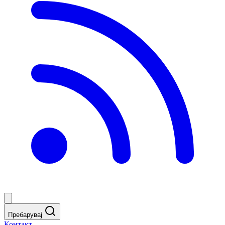
Пребарувај
Контакт