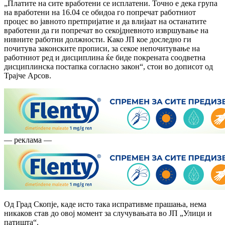
„Платите на сите вработени се исплатени. Точно е дека група
на вработени на 16.04 се обидоа го попречат работниот
процес во јавното претпријатие и да влијаат на останатите
вработени да ги попречат во секојдневното извршување на
нивните работни должности. Како ЈП кое доследно ги
почитува законските прописи, за секое непочитување на
работниот ред и дисциплина ќе биде покрената соодветна
дисциплинска постапка согласно закон“, стои во дописот од
Трајче Арсов.
— реклама —
Од Град Скопје, каде исто така испративме прашања, нема
никаков став до овој момент за случувањата во ЈП „Улици и
патишта“.