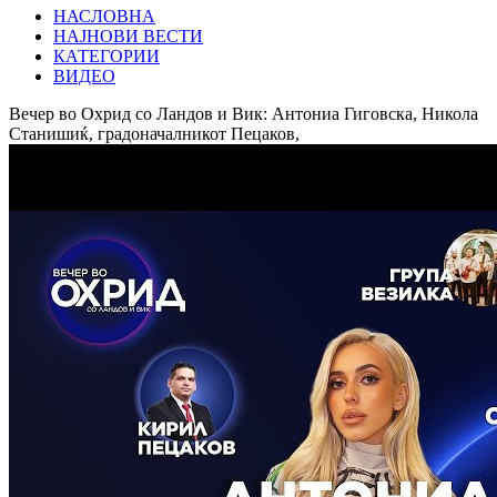
НАСЛОВНА
НАЈНОВИ ВЕСТИ
КАТЕГОРИИ
ВИДЕО
Вечер во Охрид со Ландов и Вик: Антониа Гиговска, Никола
Станишиќ, градоначалникот Пецаков,