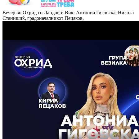
Вечер во Охрид со Ландов и Вик: Антониа Гиговска, Никола
Станишиќ, градоначалникот Пецаков,