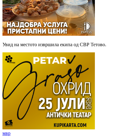
Увид на местото извршила екипа од СВР Тетово.
мвр