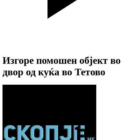
Изгоре помошен објект во
двор од куќа во Тетово