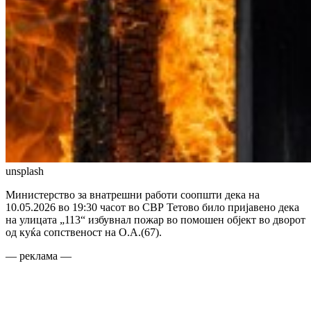
unsplash
Министерство за внатрешни работи соопшти дека на
10.05.2026 во 19:30 часот во СВР Тетово било пријавено дека
на улицата „113“ избувнал пожар во помошен објект во дворот
од куќа сопственост на О.А.(67).
— реклама —