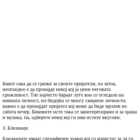
Бикот сака да се грижи за своите пријатели, па затоа,
неопходно е да пронајде некој кој ја цени неговата
грижливост. Тие најчесто бараат луѓе кои се огледало на
нивната личност, но бидејќи се многу смирени личности,
важно е да пронајдат пријател кој може да биде мрзлив во
сабота вечер. Биковите исто така се заинтересирани и за храна
и музика, па, одберете некој кој ги има истите вкусови.
3. Близнаци
Близнаците имаат специфичен хумор кој го користат за да го