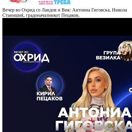
Вечер во Охрид со Ландов и Вик: Антониа Гиговска, Никола
Станишиќ, градоначалникот Пецаков,