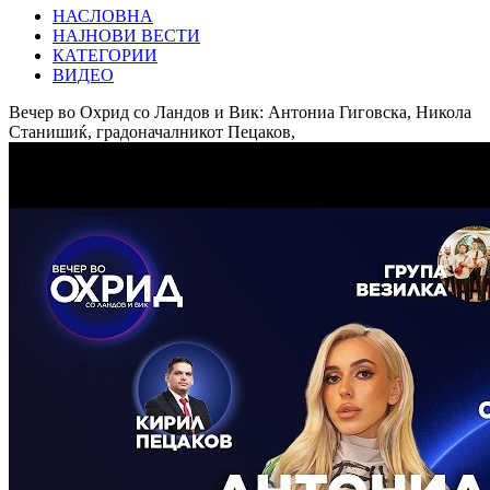
НАСЛОВНА
НАЈНОВИ ВЕСТИ
КАТЕГОРИИ
ВИДЕО
Вечер во Охрид со Ландов и Вик: Антониа Гиговска, Никола
Станишиќ, градоначалникот Пецаков,