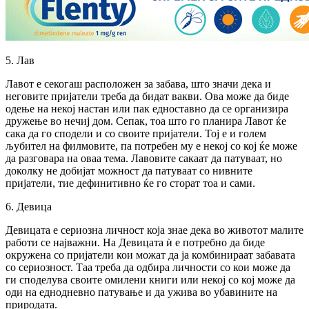
5. Лав
Лавот е секогаш расположен за забава, што значи дека и
неговите пријатели треба да бидат вакви. Ова може да биде
одење на некој настан или пак едноставно да се организира
дружење во нечиј дом. Сепак, тоа што го планира Лавот ќе
сака да го сподели и со своите пријатели. Тој е и голем
љубител на филмовите, па потребен му е некој со кој ќе може
да разговара на оваа тема. Лавовите сакаат да патуваат, но
доколку не добијат можност да патуваат со нивните
пријатели, тие дефинитивно ќе го сторат тоа и сами.
6. Девица
Девицата е сериозна личност која знае дека во животот малите
работи се најважни. На Девицата ѝ е потребно да биде
окружена со пријатели кои можат да ја комбинираат забавата
со сериозност. Таа треба да одбира личности со кои може да
ги споделува своите омилени книги или некој со кој може да
оди на еднодневно патување и да ужива во убавините на
природата.