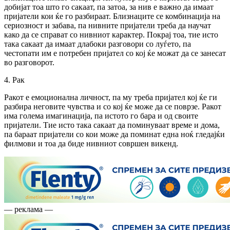
добијат тоа што го сакаат, па затоа, за нив е важно да имаат
пријатели кои ќе го разбираат. Близнаците се комбинација на
сериозност и забава, па нивните пријатели треба да научат
како да се справат со нивниот карактер. Покрај тоа, тие исто
така сакаат да имаат длабоки разговори со луѓето, па
честопати им е потребен пријател со кој ќе можат да се занесат
во разговорот.
4. Рак
Ракот е емоционална личност, па му треба пријател кој ќе ги
разбира неговите чувства и со кој ќе може да се поврзе. Ракот
има голема имагинација, па истото го бара и од своите
пријатели. Тие исто така сакаат да поминуваат време и дома,
па бараат пријатели со кои може да поминат една ноќ гледајќи
филмови и тоа да биде нивниот совршен викенд.
— реклама —