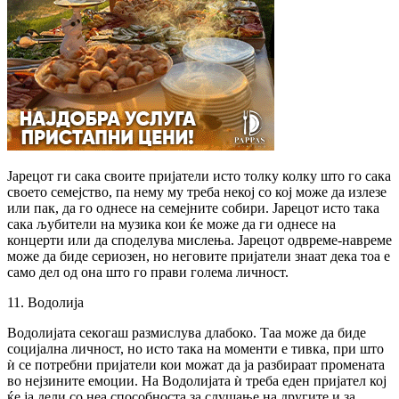
Јарецот ги сака своите пријатели исто толку колку што го сака
своето семејство, па нему му треба некој со кој може да излезе
или пак, да го однесе на семејните собири. Јарецот исто така
сака љубители на музика кои ќе може да ги однесе на
концерти или да споделува мислења. Јарецот одвреме-навреме
може да биде сериозен, но неговите пријатели знаат дека тоа е
само дел од она што го прави голема личност.
11. Водолија
Водолијата секогаш размислува длабоко. Таа може да биде
социјална личност, но исто така на моменти е тивка, при што
ѝ се потребни пријатели кои можат да ја разбираат промената
во нејзините емоции. На Водолијата ѝ треба еден пријател кој
ќе ја дели со неа способноста за слушање на другите и за