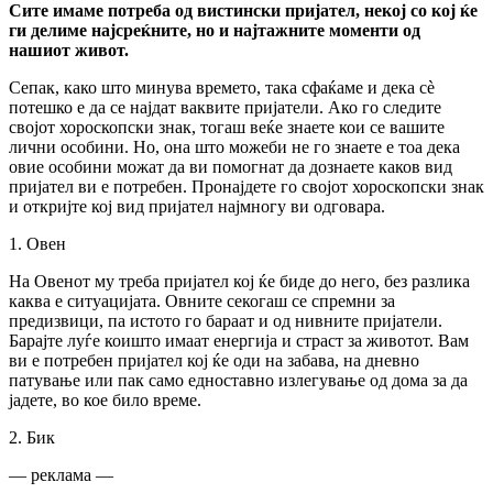
Сите имаме потреба од вистински пријател, некој со кој ќе
ги делиме најсреќните, но и најтажните моменти од
нашиот живот.
Сепак, како што минува времето, така сфаќаме и дека сѐ
потешко е да се најдат ваквите пријатели. Ако го следите
својот хороскопски знак, тогаш веќе знаете кои се вашите
лични особини. Но, она што можеби не го знаете е тоа дека
овие особини можат да ви помогнат да дознаете каков вид
пријател ви е потребен. Пронајдете го својот хороскопски знак
и откријте кој вид пријател најмногу ви одговара.
1. Овен
На Овенот му треба пријател кој ќе биде до него, без разлика
каква е ситуацијата. Овните секогаш се спремни за
предизвици, па истото го бараат и од нивните пријатели.
Барајте луѓе коишто имаат енергија и страст за животот. Вам
ви е потребен пријател кој ќе оди на забава, на дневно
патување или пак само едноставно излегување од дома за да
јадете, во кое било време.
2. Бик
— реклама —