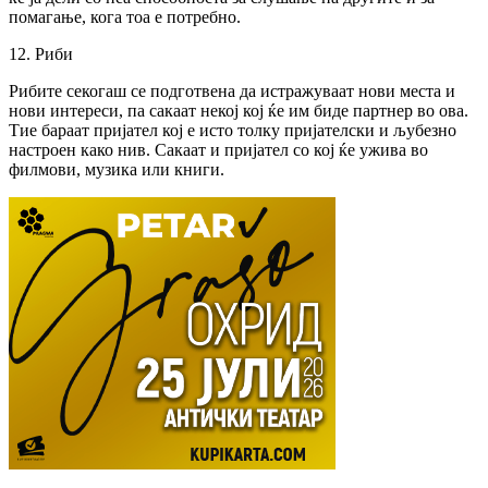
помагање, кога тоа е потребно.
12. Риби
Рибите секогаш се подготвена да истражуваат нови места и
нови интереси, па сакаат некој кој ќе им биде партнер во ова.
Тие бараат пријател кој е исто толку пријателски и љубезно
настроен како нив. Сакаат и пријател со кој ќе ужива во
филмови, музика или книги.