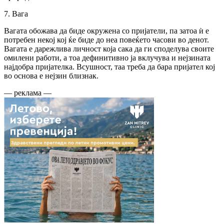
7. Вага
Вагата обожава да биде окружена со пријатели, па затоа ѝ е
потребен некој кој ќе биде до неа повеќето часови во денот.
Вагата е дарежлива личност која сака да ги споделува своите
омилени работи, а тоа дефинитивно ја вклучува и нејзината
најдобра пријателка. Всушност, таа треба да бара пријател кој
во основа е нејзин близнак.
— реклама —