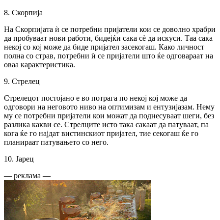
8. Скорпија
На Скорпијата ѝ се потребни пријатели кои се доволно храбри
да пробуваат нови работи, бидејќи сака сè да искуси. Таа сака
некој со кој може да биде пријател засекогаш. Како личност
полна со страв, потребни ѝ се пријатели што ќе одговараат на
оваа карактеристика.
9. Стрелец
Стрелецот постојано е во потрага по некој кој може да
одговори на неговото ниво на оптимизам и ентузијазам. Нему
му се потребни пријатели кои можат да поднесуваат шеги, без
разлика какви се. Стрелците исто така сакаат да патуваат, па
кога ќе го најдат вистинскиот пријател, тие секогаш ќе го
планираат патувањето со него.
10. Јарец
— реклама —