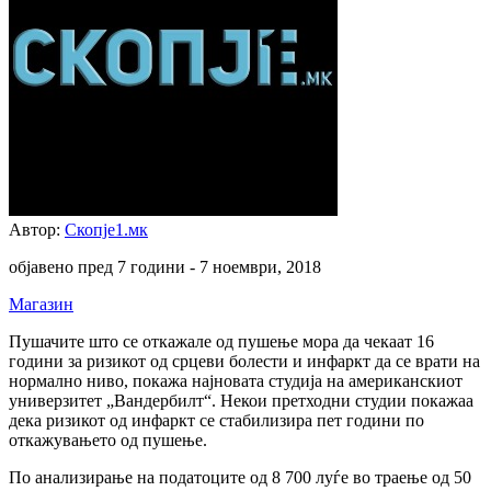
Автор:
Скопје1.мк
објавено пред 7 години -
7 ноември, 2018
Магазин
Пушачите што се откажале од пушење мора да чекаат 16
години за ризикот од срцеви болести и инфаркт да се врати на
нормално ниво, покажа најновата студија на американскиот
универзитет „Вандербилт“. Некои претходни студии покажаа
дека ризикот од инфаркт се стабилизира пет години по
откажувањето од пушење.
По анализирање на податоците од 8 700 луѓе во траење од 50