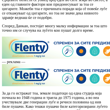
еден од главните фактори кои придонесуваат за тоа се
цигарите. Можеби тоа е причината поради која сè повеќе луѓе
се откажуваат од цигарите, но тоа не значи дека нивното
здравје веднаш ќе се подобри.
Според Данкан, постојат многу малку информации за тоа што
точно им се случува на луѓето кои пушат долго време.
— реклама —
За да го истражат тоа, земале податоци од една студија која
почнала во 1948 година и траела до 1975 година, а во неа
учествувале две генерации луѓе и речиси половина од нив
биле пушачи. Како тешки пушачи биле категоризирани луѓето