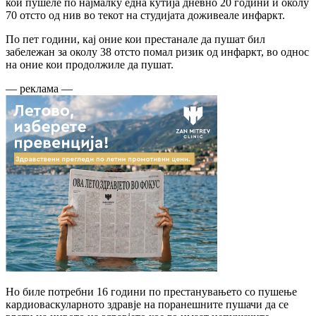
кои пушеле по најмалку една кутија дневно 20 години и околу
70 отсто од нив во текот на студијата доживеале инфаркт.
По пет години, кај оние кои престанале да пушат бил
забележан за околу 38 отсто помал ризик од инфаркт, во однос
на оние кои продолжиле да пушат.
— реклама —
Но биле потребни 16 години по престанувањето со пушење
кардиоваскуларното здравје на поранешните пушачи да се