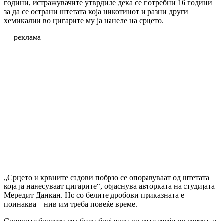
години, истражувачите утврдиле дека се потребни 16 години
за да се острани штетата која никотинот и разни други
хемикалии во цигарите му ја нанеле на срцето.
— реклама —
„Срцето и крвните садови побрзо се опоравуваат од штетата
која ја нанесуваат цигарите“, објаснува авторката на студијата
Мередит Данкан. Но со белите дробови приказната е
поинаква – нив им треба повеќе време.
Срцевите болести се убиец број еден во сите земји во светот, а