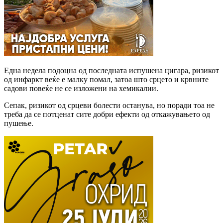
Една недела подоцна од последната испушена цигара, ризикот
од инфаркт веќе е малку помал, затоа што срцето и крвните
садови повеќе не се изложени на хемикалии.
Сепак, ризикот од срцеви болести останува, но поради тоа не
треба да се потценат сите добри ефекти од откажувањето од
пушење.