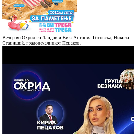
Вечер во Охрид со Ландов и Вик: Антониа Гиговска, Никола
Станишиќ, градоначалникот Пецаков,