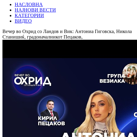
НАСЛОВНА
НАЈНОВИ ВЕСТИ
КАТЕГОРИИ
ВИДЕО
Вечер во Охрид со Ландов и Вик: Антониа Гиговска, Никола
Станишиќ, градоначалникот Пецаков,