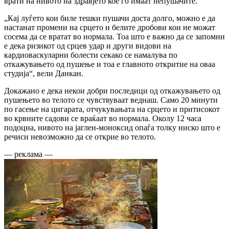
врати на нивото на здравјето кое го имаат непушачите.
„Кај луѓето кои биле тешки пушачи доста долго, можно е да
настанат промени на срцето и белите дробови кои не можат
сосема да се вратат во нормала. Тоа што е важно да се запомни
е дека ризикот од срцев удар и други видови на
кардиоваскуларни болести секако се намалува по
откажувањето од пушење и тоа е главното откритие на оваа
студија“, вели Данкан.
Докажано е дека некои добри последици од откажувањето од
пушењето во телото се чувствуваат веднаш. Само 20 минути
по гасење на цигарата, отчукувањата на срцето и притисокот
во крвните садови се враќаат во нормала. Околу 12 часа
подоцна, нивото на јаглен-моноксид опаѓа толку ниско што е
речиси невозможно да се открие во телото.
— реклама —