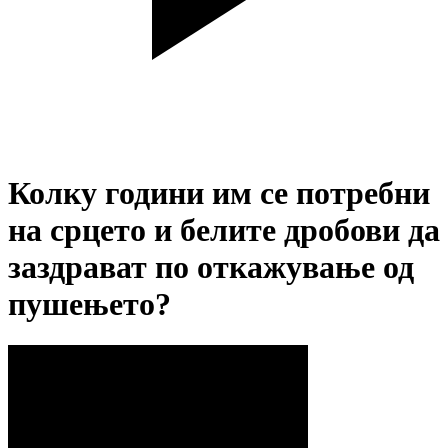
Колку години им се потребни
на срцето и белите дробови да
заздрават по откажување од
пушењето?