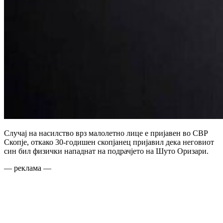
Случај на насилство врз малолетно лице е пријавен во СВР
Скопје, откако 30-годишен скопјанец пријавил дека неговиот
син бил физички нападнат на подрачјето на Шуто Оризари.
— реклама —