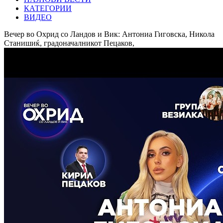
КАТЕГОРИИ
ВИДЕО
Вечер во Охрид со Ландов и Вик: Антониа Гиговска, Никола
Станишиќ, градоначалникот Пецаков,