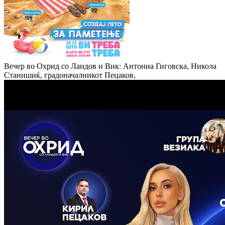
Вечер во Охрид со Ландов и Вик: Антониа Гиговска, Никола
Станишиќ, градоначалникот Пецаков,