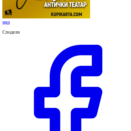
мвр
Сподели