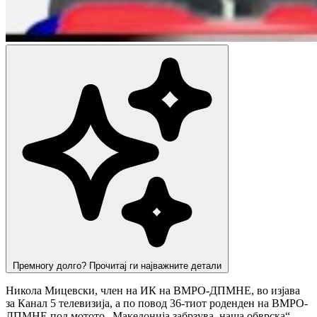
Премногу долго? Прочитај ги најважните детали
Никола Мицевски, член на ИК на ВМРО-ДПМНЕ, во изјава
за Канал 5 телевизија, а по повод 36-тиот роденден на ВМРО-
ДПМНЕ под мотото „Македонија забрзува, наша обврска“,