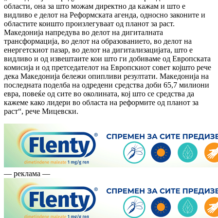
области, oна за што можам директно да кажам и што е
видливо е делот на Реформската агенда, односно законите и
областите коишто произлегуваат од планот за раст.
Македонија напредува во делот на дигиталната
трансформација, во делот на образованието, во делот на
енергетскиот пазар, во делот на дигитализацијата, што е
видливо и од извештаите кои што ги добиваме од Европската
комисија и од претседателот на Европскиот совет којшто рече
дека Македонија бележи опипливи резултати. Македонија на
последната поделба на одредени средства доби 65,7 милиони
евра, повеќе од сите во околината, кој што се средства да
кажеме како лидери во областа на реформите од планот за
раст“, рече Мицевски.
— реклама —