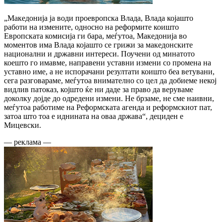
„Македонија ја води проевропска Влада, Влада којашто
работи на измените, односно на реформите коишто
Европската комисија ги бара, меѓутоа, Македонија во
моментов има Влада којашто се грижи за македонските
национални и државни интереси. Поучени од минатото
коешто го имавме, направени уставни измени со промена на
уставно име, а не испорачани резултати коишто беа ветувани,
сега разговараме, меѓутоа внимателно со цел да добиеме некој
видлив патоказ, којшто ќе ни даде за право да веруваме
доколку дојде до одредени измени. Не брзаме, не сме наивни,
меѓутоа работиме на Реформската агенда и реформскиот пат,
затоа што тоа е иднината на оваа држава“, дециден е
Мицевски.
— реклама —