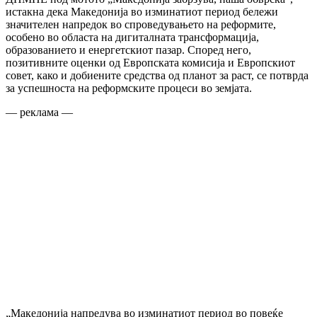
истакна дека Македонија во изминатиот период бележи
значителен напредок во спроведувањето на реформите,
особено во областa на дигиталната трансформација,
образованието и енергетскиот пазар. Според него,
позитивните оценки од Европската комисија и Европскиот
совет, како и добиените средства од планот за раст, се потврда
за успешноста на реформските процеси во земјата.
— реклама —
„Македонија напредува во изминатиот период во повеќе