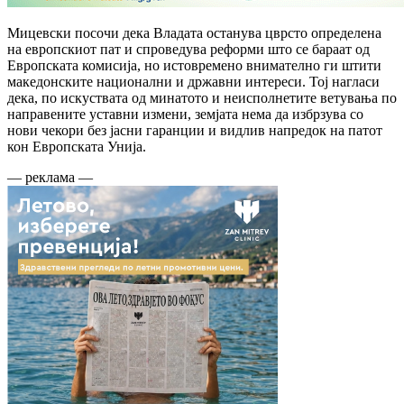
Мицевски посочи дека Владата останува цврсто определена
на европскиот пат и спроведува реформи што се бараат од
Европската комисија, но истовремено внимателно ги штити
македонските национални и државни интереси. Тој нагласи
дека, по искуствата од минатото и неисполнетите ветувања по
направените уставни измени, земјата нема да избрзува со
нови чекори без јасни гаранции и видлив напредок на патот
кон Европската Унија.
— реклама —