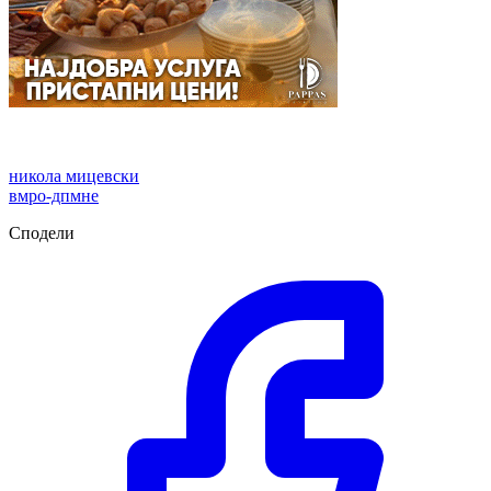
никола мицевски
вмро-дпмне
Сподели