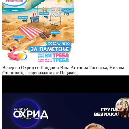
Вечер во Охрид со Ландов и Вик: Антониа Гиговска, Никола
Станишиќ, градоначалникот Пецаков,