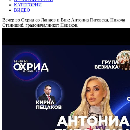
КАТЕГОРИИ
ВИДЕО
Вечер во Охрид со Ландов и Вик: Антониа Гиговска, Никола
Станишиќ, градоначалникот Пецаков,