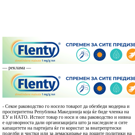
— реклама —
- Секое раководство го носело товарот да обезбеди модерна и
просперитетна Република Македонија која ќе биде членка на
ЕУ и НАТО. Истиот товар го носи и ова раководство и нивна
е одговорноста дали организацијата што ја наследиле и сите
капацитети на партијата ќе ги користат за внатрепртиски
поделби и чистки или за демаскирање на лошите политики на