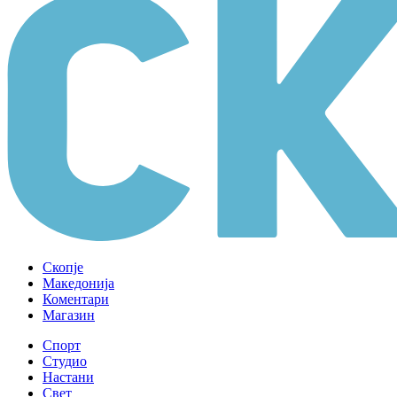
Скопје
Македонија
Коментари
Магазин
Спорт
Студио
Настани
Свет