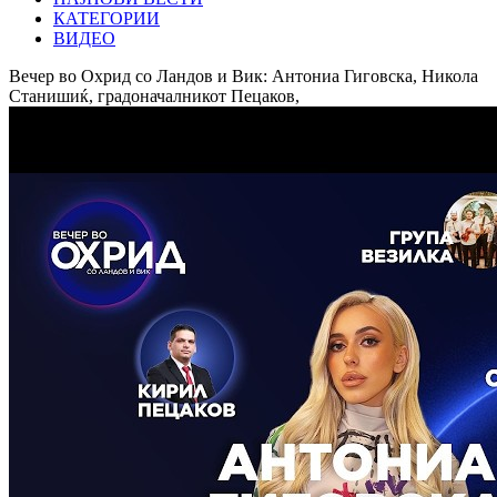
КАТЕГОРИИ
ВИДЕО
Вечер во Охрид со Ландов и Вик: Антониа Гиговска, Никола
Станишиќ, градоначалникот Пецаков,