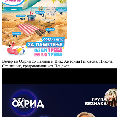
Вечер во Охрид со Ландов и Вик: Антониа Гиговска, Никола
Станишиќ, градоначалникот Пецаков,