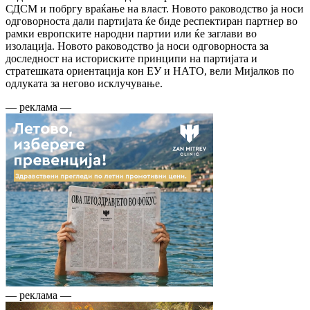
СДСМ и побргу враќање на власт. Новото раководство ја носи
одговорноста дали партијата ќе биде респектиран партнер во
рамки европските народни партии или ќе заглави во
изолација. Новото раководство ја носи одговорноста за
доследност на историските принципи на партијата и
стратешката ориентација кон ЕУ и НАТО, вели Мијалков по
одлуката за негово исклучување.
— реклама —
— реклама —