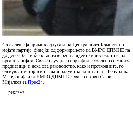
Со жалење ја примив одлуката на Централниот Комитет на
мојата партија, бидејќи од формирањето на ВМРО ДПМНЕ па
до денес, бев и ќе останам верен на идеите и постулатите на
организацијата. Свесен сум дека партијата е соочена со многу
предизвици и дека ова раководство, како и претходните, го
очекуваат историски важни одлуки за иднината на Република
Македонија и за ВМРО ДПМНЕ. Ова го изјави Сашо
Мијалков за
Прес24
.
— реклама —