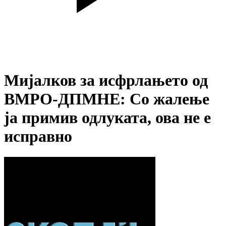
Мијалков за исфрлањето од
ВМРО-ДПМНЕ: Со жалење
ја примив одлуката, ова не е
исправно