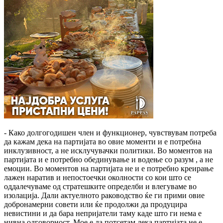
- Како долгогодишен член и функционер, чувствувам потреба
да кажам дека на партијата во овие моменти и е потребна
инклузивност, а не исклучувачки политики. Во моментов на
партијата и е потребно обединување и водење со разум , а не
емоции. Во моментов на партијата не и е потребно креирање
лажен наратив и непостоечки околности со кои што се
оддалечуваме од стратешките определби и влегуваме во
изолација. Дали актуелното раководство ќе ги прими овие
добронамерни совети или ќе продолжи да продуцира
невистини и да бара непријатели таму каде што ги нема е
нивна одговорност. Мое е да потсетам дека партијата не е