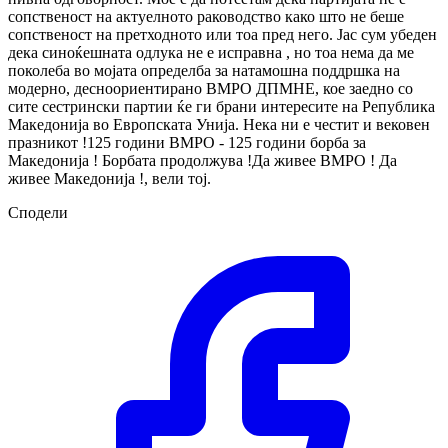
сопственост на актуелното раководство како што не беше
сопственост на претходното или тоа пред него. Јас сум убеден
дека синоќешната одлука не е исправна , но тоа нема да ме
поколеба во мојата определба за натамошна поддршка на
модерно, десноориентирано ВМРО ДПМНЕ, кое заедно со
сите сестрински партии ќе ги брани интересите на Република
Македонија во Европската Унија. Нека ни е честит и вековен
празникот !125 години ВМРО - 125 години борба за
Македонија ! Борбата продолжува !Да живее ВМРО ! Да
живее Македонија !, вели тој.
Сподели