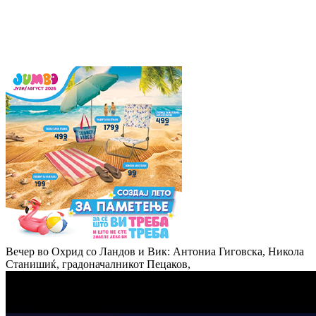
Вечер во Охрид со Ландов и Вик: Антониа Гиговска, Никола
Станишиќ, градоначалникот Пецаков,