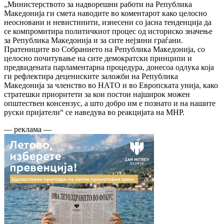
„Министерството за надворешни работи на Република
Македонија ги смета наводите во коментарот како целосно
неосновани и невистинити, изнесени со јасна тенденција да
се компромитира политичкиот процес од историско значење
за Република Македонија и за сите нејзини граѓани.
Пратениците во Собранието на Република Македонија, со
целосно почитување на сите демократски принципи и
предвидената парламентарна процедура, донесоа одлука која
ги рефлектира децениските заложби на Република
Македонија за членство во НАТО и во Европската унија, како
стратешки приоритети за кои постои најширок можен
општествен консензус, а што добро им е познато и на нашите
руски пријатели“ се наведува во реакцијата на МНР.
— реклама —