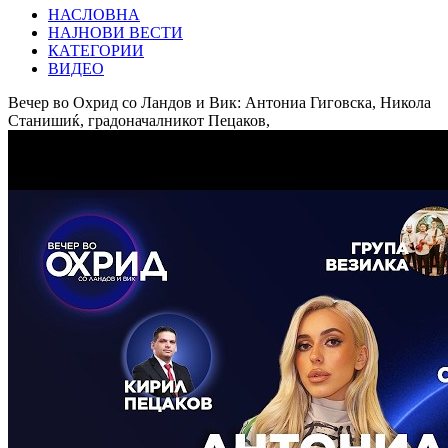
НАСЛОВНА
НАЈНОВИ ВЕСТИ
КАТЕГОРИИ
ВИДЕО
Вечер во Охрид со Ландов и Вик: Антониа Гиговска, Никола
Станишиќ, градоначалникот Пецаков,