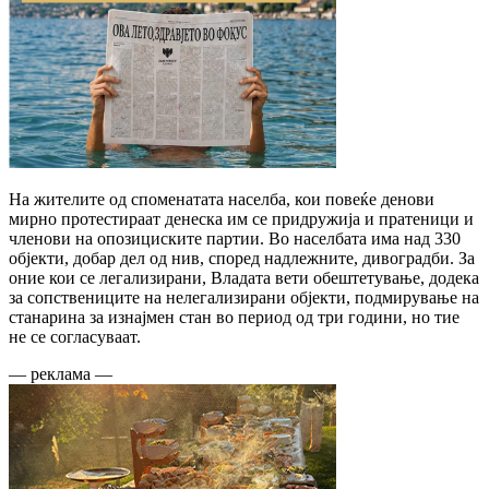
На жителите од споменатата населба, кои повеќе денови
мирно протестираат денеска им се придружија и пратеници и
членови на опозициските партии. Во населбата има над 330
објекти, добар дел од нив, според надлежните, дивоградби. За
оние кои се легализирани, Владата вети обештетување, додека
за сопствениците на нелегализирани објекти, подмирување на
станарина за изнајмен стан во период од три години, но тие
не се согласуваат.
— реклама —