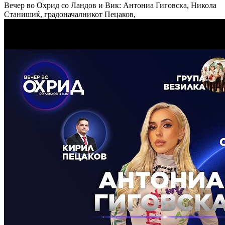
Вечер во Охрид со Ландов и Вик: Антониа Гиговска, Никола
Станишиќ, градоначалникот Пецаков,