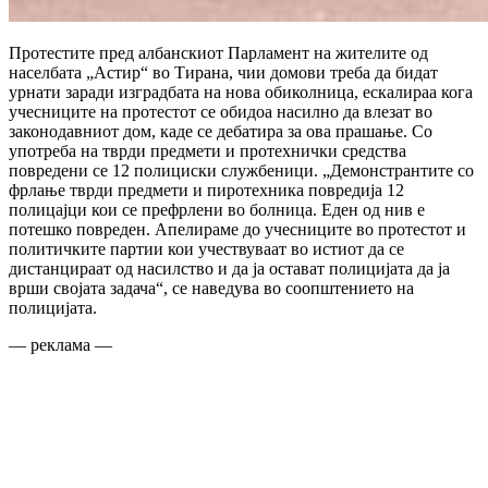
Протестите пред албанскиот Парламент на жителите од
населбата „Астир“ во Тирана, чии домови треба да бидат
урнати заради изградбата на нова обиколница, ескалираа кога
учесниците на протестот се обидоа насилно да влезат во
законодавниот дом, каде се дебатира за ова прашање. Со
употреба на тврди предмети и протехнички средства
повредени се 12 полициски службеници. „Демонстрантите со
фрлање тврди предмети и пиротехника повредија 12
полицајци кои се префрлени во болница. Еден од нив е
потешко повреден. Апелираме до учесниците во протестот и
политичките партии кои учествуваат во истиот да се
дистанцираат од насилство и да ја остават полицијата да ја
врши својата задача“, се наведува во соопштението на
полицијата.
— реклама —