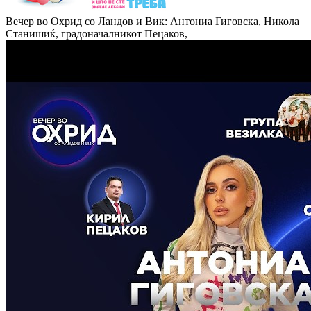
Вечер во Охрид со Ландов и Вик: Антониа Гиговска, Никола
Станишиќ, градоначалникот Пецаков,