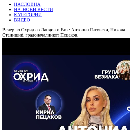
НАСЛОВНА
НАЈНОВИ ВЕСТИ
КАТЕГОРИИ
ВИДЕО
Вечер во Охрид со Ландов и Вик: Антониа Гиговска, Никола
Станишиќ, градоначалникот Пецаков,