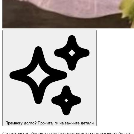
Премногу долго? Прочитај ги најважните детали
Со потресни зборови и пораки исполнети со неизмерна болка,