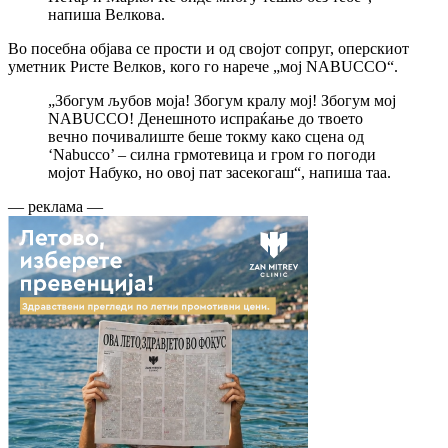
напиша Велкова.
Во посебна објава се прости и од својот сопруг, оперскиот
уметник Ристе Велков, кого го нарече „мој NABUCCO“.
„Збогум љубов моја! Збогум кралу мој! Збогум мој
NABUCCO! Денешното испраќање до твоето
вечно почивалиште беше токму како сцена од
‘Nabucco’ – силна грмотевица и гром го погоди
мојот Набуко, но овој пат засекогаш“, напиша таа.
— реклама —