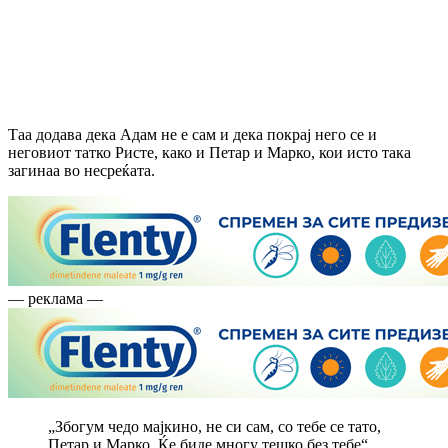
Таа додава дека Адам не е сам и дека покрај него се и
неговиот татко Ристе, како и Петар и Марко, кои исто така
загинаа во несреќата.
— реклама —
„Збогум чедо мајкино, не си сам, со тебе се тато,
Петар и Марко. Ќе биде многу тешко без тебе“,