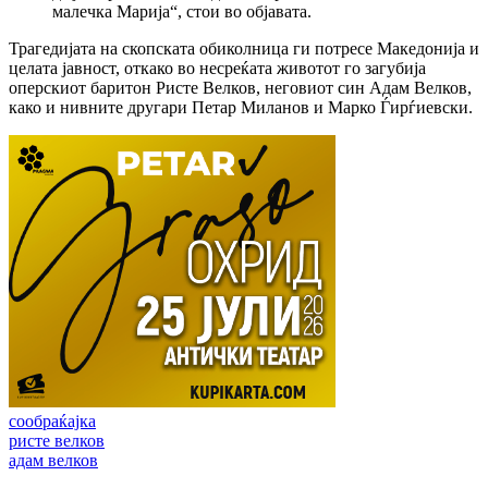
малечка Марија“, стои во објавата.
Трагедијата на скопската обиколница ги потресе Македонија и
целата јавност, откако во несреќата животот го загубија
оперскиот баритон Ристе Велков, неговиот син Адам Велков,
како и нивните другари Петар Миланов и Марко Ѓирѓиевски.
сообраќајка
ристе велков
адам велков