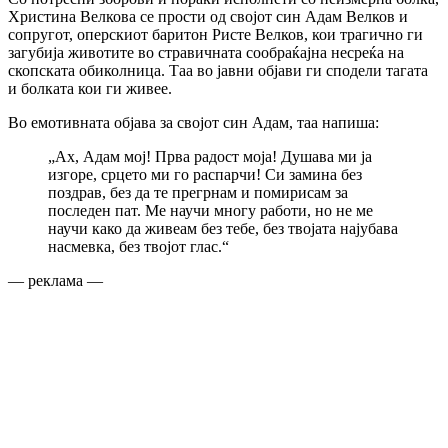
Христина Велкова се прости од својот син Адам Велков и
сопругот, оперскиот баритон Ристе Велков, кои трагично ги
загубија животите во стравичната сообраќајна несреќа на
скопската обиколница. Таа во јавни објави ги сподели тагата
и болката кои ги живее.
Во емотивната објава за својот син Адам, таа напиша:
„Ах, Адам мој! Прва радост моја! Душава ми ја
изгоре, срцето ми го распарчи! Си замина без
поздрав, без да те прегрнам и помирисам за
последен пат. Ме научи многу работи, но не ме
научи како да живеам без тебе, без твојата најубава
насмевка, без твојот глас.“
— реклама —