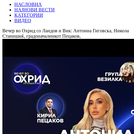
НАСЛОВНА
НАЈНОВИ ВЕСТИ
КАТЕГОРИИ
ВИДЕО
Вечер во Охрид со Ландов и Вик: Антониа Гиговска, Никола
Станишиќ, градоначалникот Пецаков,