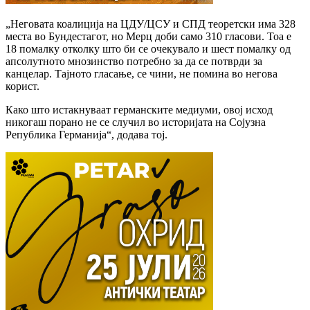
„Неговата коалиција на ЦДУ/ЦСУ и СПД теоретски има 328
места во Бундестагот, но Мерц доби само 310 гласови. Тоа е
18 помалку отколку што би се очекувало и шест помалку од
апсолутното мнозинство потребно за да се потврди за
канцелар. Тајното гласање, се чини, не помина во негова
корист.
Како што истакнуваат германските медиуми, овој исход
никогаш порано не се случил во историјата на Сојузна
Република Германија“, додава тој.