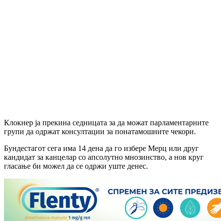
Клокнер ја прекина седницата за да можат парламентарните
групи да одржат консултации за понатамошните чекори.
Бундестагот сега има 14 дена да го избере Мерц или друг
кандидат за канцелар со апсолутно мнозинство, а нов круг
гласање би можел да се одржи уште денес.