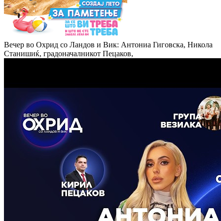
Вечер во Охрид со Ландов и Вик: Антониа Гиговска, Никола
Станишиќ, градоначалникот Пецаков,