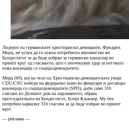
Лидерот на германските христијански демократи, Фридрих
Мерц, не успеа да го освои потребното мнозинство во
Бундестагот за да биде избран за германски канцелар во
првиот круг од гласањето, што е неочекуван удар за неговата
нова коалиција со социјалдемократите.
Мерц (69), кој на чело на Христијанско-демократската унија
CDU/CSU победи на федерално ниво во февруари и договори
коалиција со социјалдемократите (SPD), доби само 310
гласови во Долниот дом на парламентот, објави
претседателката на Бундестагот, Јулија Клокнер. Му беа
потребни најмалку 316 гласови за да биде избран во првиот
круг.
— реклама —