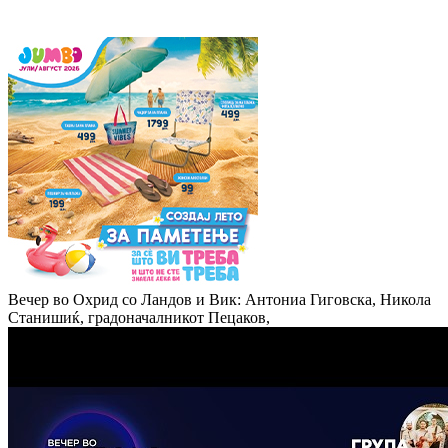
Вечер во Охрид со Ландов и Вик: Антониа Гиговска, Никола
Станишиќ, градоначалникот Пецаков,