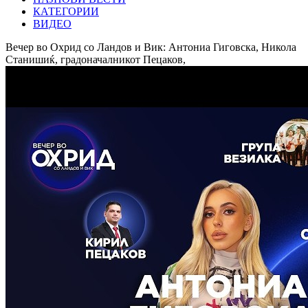
КАТЕГОРИИ
ВИДЕО
Вечер во Охрид со Ландов и Вик: Антониа Гиговска, Никола
Станишиќ, градоначалникот Пецаков,