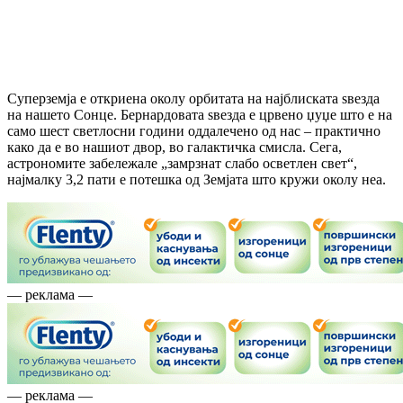
Суперземја е откриена околу орбитата на најблиската ѕвезда
на нашето Сонце. Бернардовата ѕвезда е црвено џуџе што е на
само шест светлосни години оддалечено од нас – практично
како да е во нашиот двор, во галактичка смисла. Сега,
астрономите забележале „замрзнат слабо осветлен свет“,
најмалку 3,2 пати е потешка од Земјата што кружи околу неа.
— реклама —
— реклама —