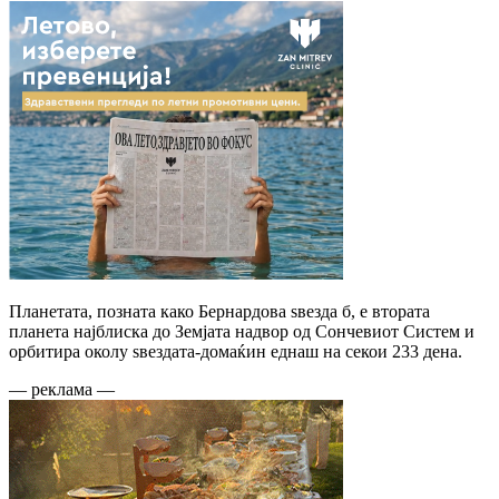
Планетата, позната како Бернардова ѕвезда б, е втората
планета најблиска до Земјата надвор од Сончевиот Систем и
орбитира околу ѕвездата-домаќин еднаш на секои 233 дена.
— реклама —