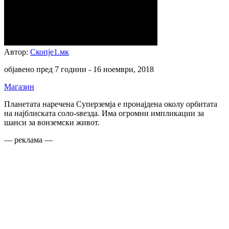
Автор:
Скопје1.мк
објавено пред 7 години -
16 ноември, 2018
Магазин
Планетата наречена Суперземја е пронајдена околу орбитата
на најблиската соло-ѕвезда. Има огромни импликации за
шанси за вонземски живот.
— реклама —