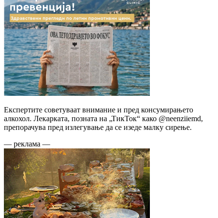
Експертите советуваат внимание и пред консумирањето
алкохол. Лекарката, позната на „ТикТок“ како @neenziiemd,
препорачува пред излегување да се изеде малку сирење.
— реклама —