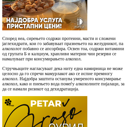
Според неа, сирењето содржи протеини, масти и сложени
јаглехидрати, кои го забавуваат празнењето на желудникот, па
алкохолот побавно се апсорбира. Освен тоа, содржи витамини
од групата Б и калциум, хранливи материи чии резерви се
намалуваат при консумирањето алкохол.
Стручњаците нагласуваат дека ниту една намирница не може
целосно да го спречи мамурлакот ако се испие премногу
алкохол. Најдобра заштита останува умереното консумирање
алкохол, како и пиењето вода помеѓу алкохолните пијалаци, за
да се намали ризикот од дехидратација.