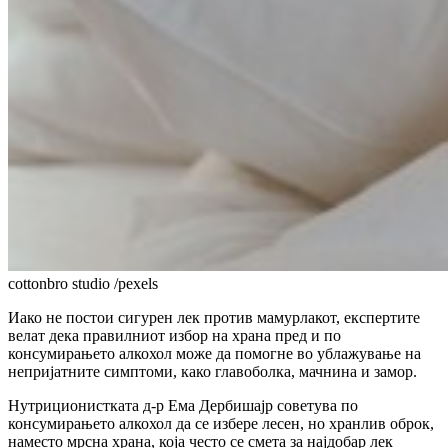
cottonbro studio /pexels
Иако не постои сигурен лек против мамурлакот, експертите
велат дека правилниот избор на храна пред и по
консумирањето алкохол може да помогне во ублажување на
непријатните симптоми, како главоболка, мачнина и замор.
Нутриционистката д-р Ема Дербишајр советува по
консумирањето алкохол да се избере лесен, но хранлив оброк,
наместо мрсна храна, која често се смета за најдобар лек