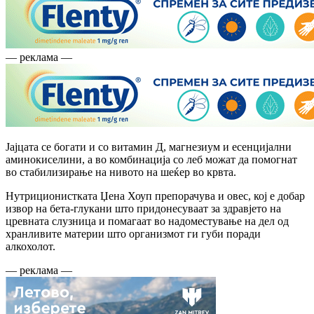
— реклама —
Јајцата се богати и со витамин Д, магнезиум и есенцијални
аминокиселини, а во комбинација со леб можат да помогнат
во стабилизирање на нивото на шеќер во крвта.
Нутриционистката Џена Хоуп препорачува и овес, кој е добар
извор на бета-глукани што придонесуваат за здравјето на
цревната слузница и помагаат во надоместување на дел од
хранливите материи што организмот ги губи поради
алкохолот.
— реклама —