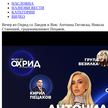
НАСЛОВНА
НАЈНОВИ ВЕСТИ
КАТЕГОРИИ
ВИДЕО
Вечер во Охрид со Ландов и Вик: Антониа Гиговска, Никола
Станишиќ, градоначалникот Пецаков,