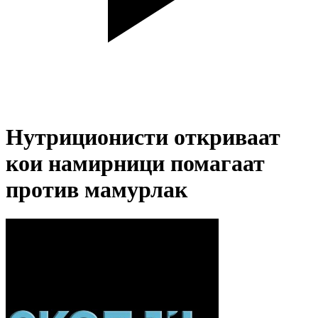
Нутриционисти откриваат
кои намирници помагаат
против мамурлак