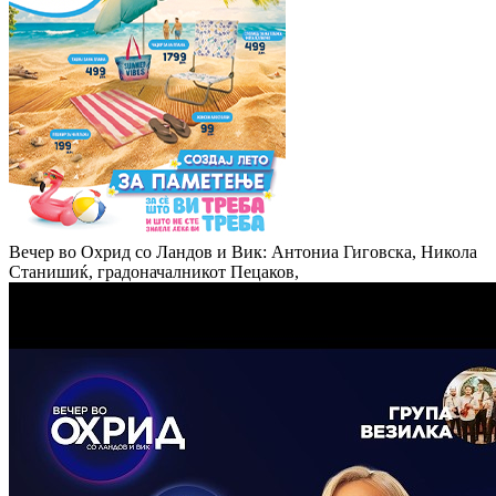
Вечер во Охрид со Ландов и Вик: Антониа Гиговска, Никола
Станишиќ, градоначалникот Пецаков,