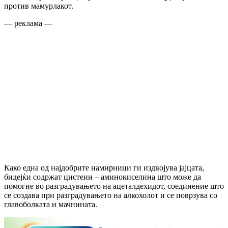
против мамурлакот.
— реклама —
Како една од најдобрите намирници ги издвојува јајцата,
бидејќи содржат цистеин – аминокиселина што може да
помогне во разградувањето на ацеталдехидот, соединение што
се создава при разградувањето на алкохолот и се поврзува со
главоболката и мачнината.