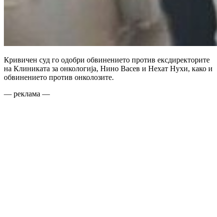
Кривичен суд го одобри обвинението против ексдиректорите
на Клиниката за онкологија, Нино Васев и Нехат Нухи, како и
обвинението против онколозите.
— реклама —