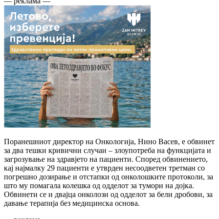
— реклама —
Поранешниот директор на Онкологија, Нино Васев, е обвинет
за два тешки кривични случаи – злоупотреба на функцијата и
загрозување на здравјето на пациенти. Според обвинението,
кај најмалку 29 пациенти е утврден несоодветен третман со
погрешно дозирање и отстапки од онколошките протоколи, за
што му помагала колешка од одделот за тумори на дојка.
Обвинети се и двајца онколози од одделот за бели дробови, за
давање терапија без медицинска основа.