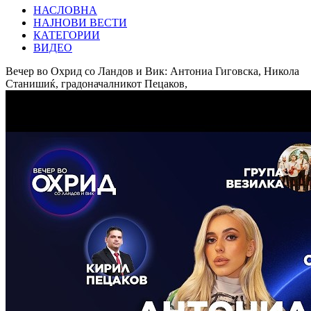
НАСЛОВНА
НАЈНОВИ ВЕСТИ
КАТЕГОРИИ
ВИДЕО
Вечер во Охрид со Ландов и Вик: Антониа Гиговска, Никола
Станишиќ, градоначалникот Пецаков,