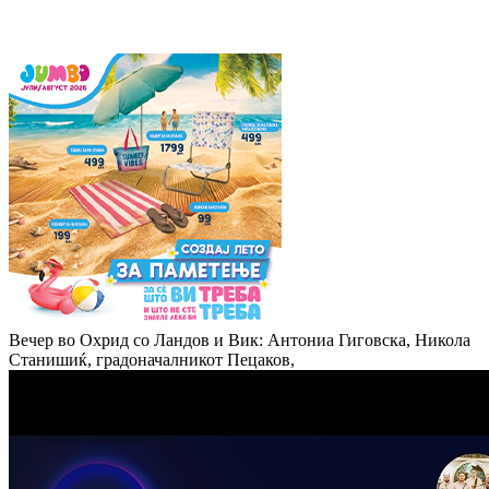
Вечер во Охрид со Ландов и Вик: Антониа Гиговска, Никола
Станишиќ, градоначалникот Пецаков,