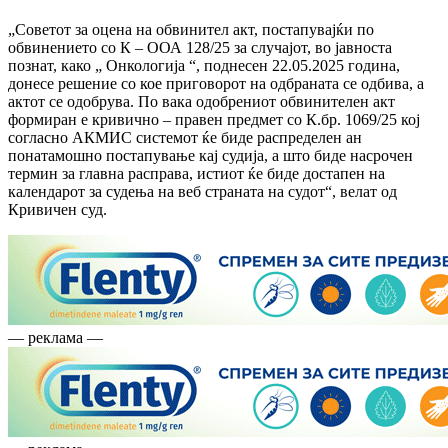
„Советот за оцена на обвинител акт, постапувајќи по
обвинението со К – ООА 128/25 за случајот, во јавноста
познат, како „ Онкологија “, поднесен 22.05.2025 година,
донесе решение со кое приговорот на одбраната се одбива, а
актот се одобрува. По вака одобрениот обвинителен акт
формиран е кривично – правен предмет со К.бр. 1069/25 кој
согласно АКМИС системот ќе биде распределен ан
понатамошно постапување кај судија, а што биде насрочен
термин за главна расправа, истиот ќе биде достапен на
календарот за судења на веб страната на судот“, велат од
Кривичен суд.
— реклама —