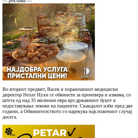
— реклама —
Во вториот предмет, Васев и поранешниот медициски
директор Нехат Нухи се обвинети за проневера и измама, со
штета од над 35 милиони евра врз државниот буџет и
недоставување лекови на пациенти. Скандалот изби пред две
години, а Обвинителството го нарекува најсложениот случај
досега.