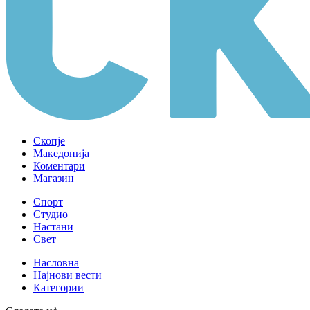
Скопје
Македонија
Коментари
Магазин
Спорт
Студио
Настани
Свет
Насловна
Најнови вести
Категории