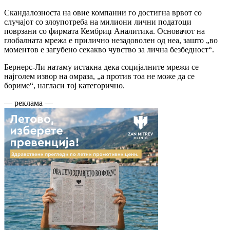
Скандалозноста на овие компании го достигна врвот со
случајот со злоупотреба на милиони лични податоци
поврзани со фирмата Кембриџ Аналитика. Основачот на
глобалната мрежа е прилично незадоволен од неа, зашто „во
моментов е загубено секакво чувство за лична безбедност“.
Бернерс-Ли натаму истакна дека социјалните мрежи се
најголем извор на омраза, „а против тоа не може да се
бориме“, нагласи тој категорично.
— реклама —