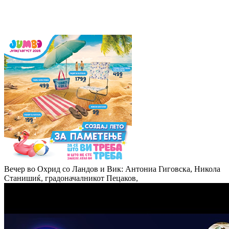
Вечер во Охрид со Ландов и Вик: Антониа Гиговска, Никола
Станишиќ, градоначалникот Пецаков,