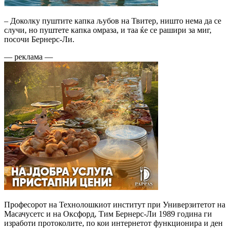
– Доколку пуштите капка љубов на Твитер, ништо нема да се
случи, но пуштете капка омраза, и таа ќе се рашири за миг,
посочи Бернерс-Ли.
— реклама —
Професорот на Технолошкиот институт при Универзитетот на
Масачусетс и на Оксфорд, Тим Бернерс-Ли 1989 година ги
изработи протоколите, по кои интернетот функционира и ден