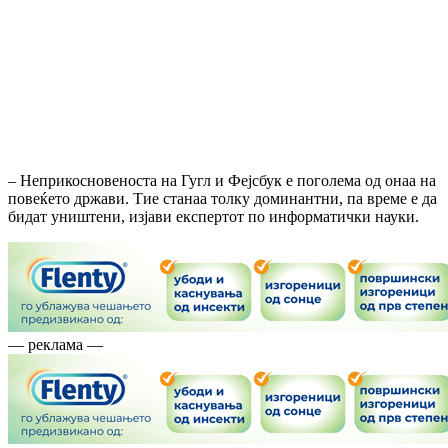
– Неприкосновеноста на Гугл и Фејсбук е поголема од онаа на
повеќето држави. Тие станаа толку доминантни, па време е да
бидат уништени, изјави експертот по информатички науки.
— реклама —