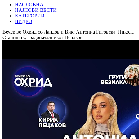
НАСЛОВНА
НАЈНОВИ ВЕСТИ
КАТЕГОРИИ
ВИДЕО
Вечер во Охрид со Ландов и Вик: Антониа Гиговска, Никола
Станишиќ, градоначалникот Пецаков,