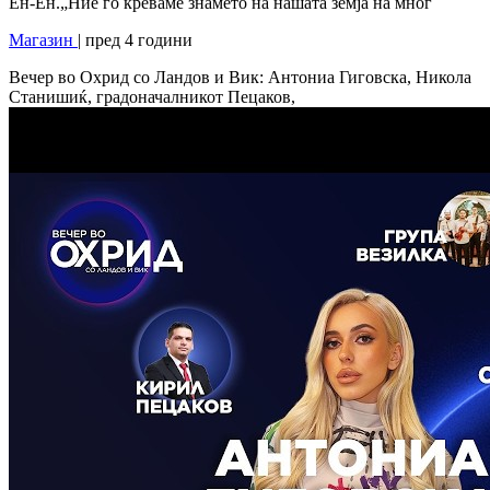
Ен-Ен.„Ние го креваме знамето на нашата земја на мног
Магазин
| пред 4 години
Вечер во Охрид со Ландов и Вик: Антониа Гиговска, Никола
Станишиќ, градоначалникот Пецаков,