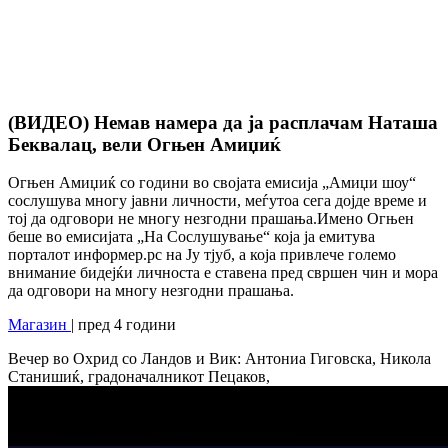
(ВИДЕО) Немав намера да ја расплачам Наташа
Беквалац, вели Огњен Амиџиќ
Огњен Амиџиќ со години во својата емисија „Амиџи шоу“
сослушува многу јавни личности, меѓутоа сега дојде време и
тој да одговори не многу незгодни прашања.Имено Огњен
беше во емисијата „На Сослушување“ која ја емитува
порталот информер.рс на Ју тјуб, а која привлече големо
внимание бидејќи личноста е ставена пред свршен чин и мора
да одговори на многу незгодни прашања.
Магазин
| пред 4 години
Вечер во Охрид со Ландов и Вик: Антониа Гиговска, Никола
Станишиќ, градоначалникот Пецаков,