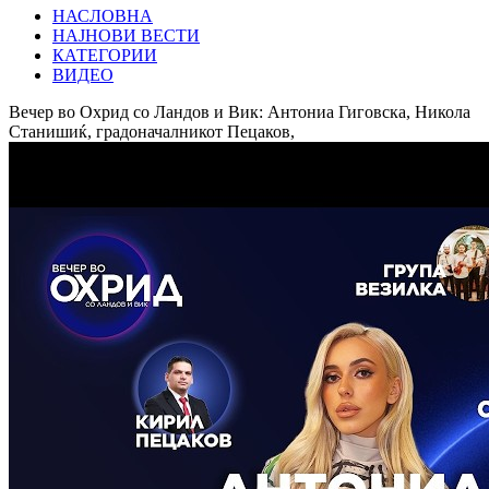
НАСЛОВНА
НАЈНОВИ ВЕСТИ
КАТЕГОРИИ
ВИДЕО
Вечер во Охрид со Ландов и Вик: Антониа Гиговска, Никола
Станишиќ, градоначалникот Пецаков,