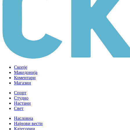
Скопје
Македонија
Коментари
Магазин
Спорт
Студио
Настани
Свет
Насловна
Најнови вести
Категории