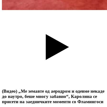
(Видео) „Ме земавте од аеродром и одевме некаде
до наутро, беше многу забавно“, Каролина се
присети на заедничките моменти со Фламингоси