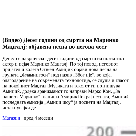
(Видео) Десет години од смртта на Маринко
Маџгалј: објавена песна во негова чест
Денес се навршуваат десет години од смртта на познатиот
актер и пејач Маринко Маџгалј. По тој повод, неговиот
пријател и колега Огњен Амиџиќ објави нова песна на
групата „Фламингоси“ под назив „Због нје“, во која,
благодарение на современата технологија, се слуша и гласот
на покојниот Маџгалј.Музиката и текстот ги потпишува
Амиџиќ, додека аранжманот го направи Марко Кон. „За
нашиот Маринко“, напиша АмиџиќПокрај песната, Амиџиќ
последната емисија „Амиџи шоу“ ја посвети на Маџгалј,
истакнувајќи де
Магазин
| пред 4 месеци