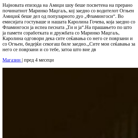
Најновата епизода на Амиџи шоу беше посветена на прерано
починатиот Маринко Маџгаљ, кој заедно со водителот Огњен
Амиџиќ беше дел од популарното дуо „Фламингоси“. Во
емисијата гостуваше и нашата Каролина Гочева, која заедно со
Фламингоси ја испеа песната „Ти и ја“.На прашањето по што
ја памети соработката и дружбата со Маринко Маџгаљ,
Каролина одговори дека сите сеќавања со него се поврзани и
со Огњен, бидејќи секогаш биле заедно.„Сите мои сеќавања за
него се поврзани и со тебе, затоа што вие дв
Магазин
| пред 4 месеци