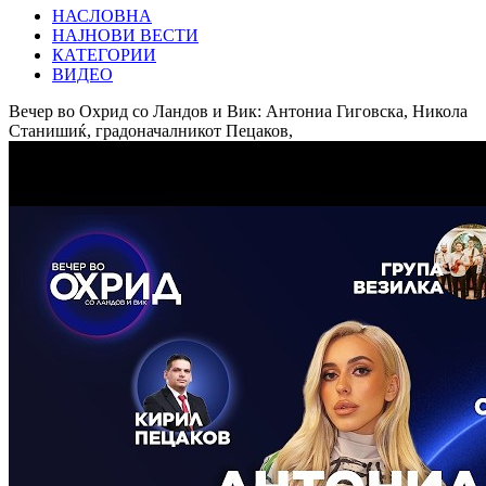
НАСЛОВНА
НАЈНОВИ ВЕСТИ
КАТЕГОРИИ
ВИДЕО
Вечер во Охрид со Ландов и Вик: Антониа Гиговска, Никола
Станишиќ, градоначалникот Пецаков,