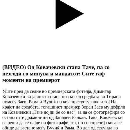
(ВИДЕО) Од Ковачевски стана Таче, па со
незгоди го минува и мандатот: Сите гаф
моменти на премиерот
Уште пред да седне во премиерската фотелја, Димитар
Ковачевски во јавноста стана познат од средбата во Тирана
помеѓу Заев, Рама и Вучиќ на која пресустуваше и тој.На
крајот на средбата, тогашниот премиер Зоран Заев му дофрли
на Ковачевски „Таче дојди бе со нас“, за да се фотографира со
останатите државници од Западен Балкан. Така, Ковачевски
се реши да се најде на фотографијата, но го спречија кога се
обиде да застане меѓу Вучиќ и Рама. Во дел од секунда го