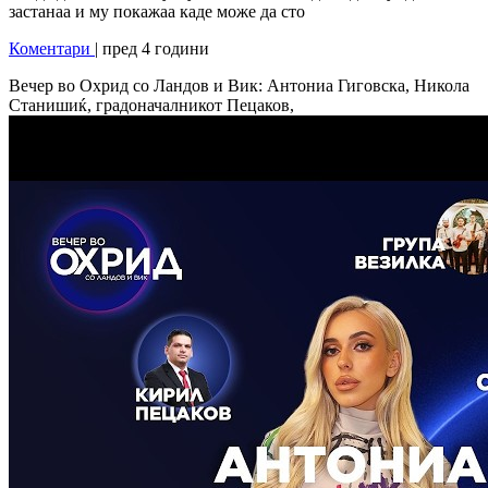
застанаа и му покажаа каде може да сто
Коментари
| пред 4 години
Вечер во Охрид со Ландов и Вик: Антониа Гиговска, Никола
Станишиќ, градоначалникот Пецаков,