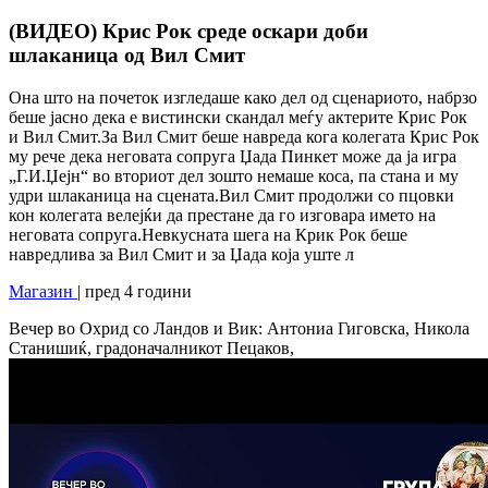
(ВИДЕО) Крис Рок среде оскари доби
шлаканица од Вил Смит
Она што на почеток изгледаше како дел од сценариото, набрзо
беше јасно дека е вистински скандал меѓу актерите Крис Рок
и Вил Смит.За Вил Смит беше навреда кога колегата Крис Рок
му рече дека неговата сопруга Џада Пинкет може да ја игра
„Г.И.Џејн“ во вториот дел зошто немаше коса, па стана и му
удри шлаканица на сцената.Вил Смит продолжи со пцовки
кон колегата велејќи да престане да го изговара името на
неговата сопруга.Невкусната шега на Крик Рок беше
навредлива за Вил Смит и за Џада која уште л
Магазин
| пред 4 години
Вечер во Охрид со Ландов и Вик: Антониа Гиговска, Никола
Станишиќ, градоначалникот Пецаков,