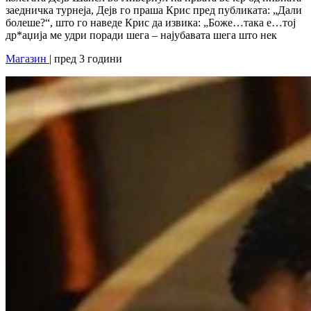
заедничка турнеја, Дејв го праша Крис пред публиката: „Дали
болеше?“, што го наведе Крис да извика: „Боже…така е…тој
др*аџија ме удри поради шега – најубавата шега што нек
Магазин
| пред 3 години