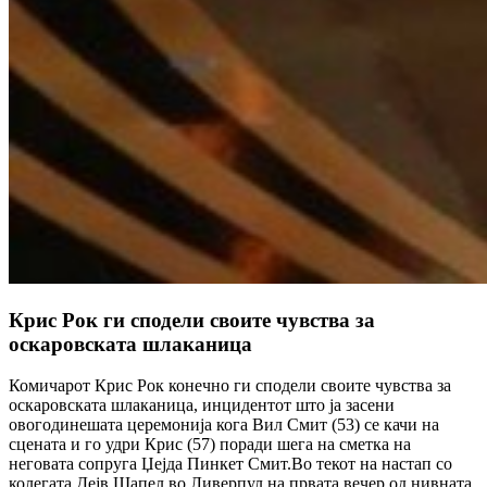
Крис Рок ги сподели своите чувства за
оскаровската шлаканица
Комичарот Крис Рок конечно ги сподели своите чувства за
оскаровската шлаканица, инцидентот што ја засени
овогодинешата церемонија кога Вил Смит (53) се качи на
сцената и го удри Крис (57) поради шега на сметка на
неговата сопруга Џејда Пинкет Смит.Во текот на настап со
колегата Дејв Шапел во Ливерпул на првата вечер од нивната