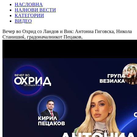
НАСЛОВНА
НАЈНОВИ ВЕСТИ
КАТЕГОРИИ
ВИДЕО
Вечер во Охрид со Ландов и Вик: Антониа Гиговска, Никола
Станишиќ, градоначалникот Пецаков,