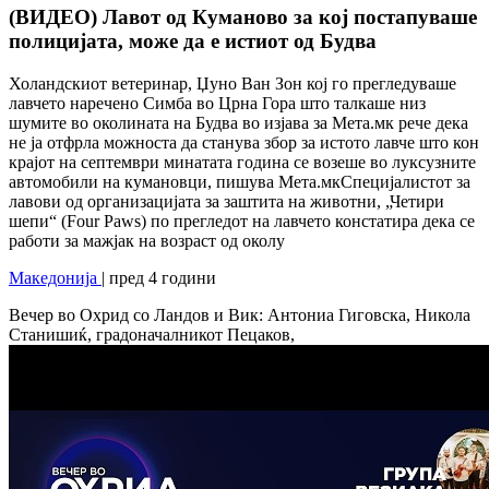
(ВИДЕО) Лавот од Куманово за кој постапуваше
полицијата, може да е истиот од Будва
Холандскиот ветеринар, Џуно Ван Зон кој го прегледуваше
лавчето наречено Симба во Црна Гора што талкаше низ
шумите во околината на Будва во изјава за Мета.мк рече дека
не ја отфрла можноста да станува збор за истото лавче што кон
крајот на септември минатата година се возеше во луксузните
автомобили на кумановци, пишува Мета.мкСпецијалистот за
лавови од организацијата за заштита на животни, „Четири
шепи“ (Four Paws) по прегледот на лавчето констатира дека се
работи за мажјак на возраст од околу
Македонија
| пред 4 години
Вечер во Охрид со Ландов и Вик: Антониа Гиговска, Никола
Станишиќ, градоначалникот Пецаков,