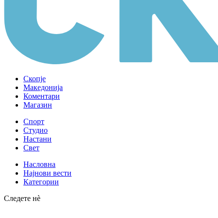
Скопје
Македонија
Коментари
Магазин
Спорт
Студио
Настани
Свет
Насловна
Најнови вести
Категории
Следете нè