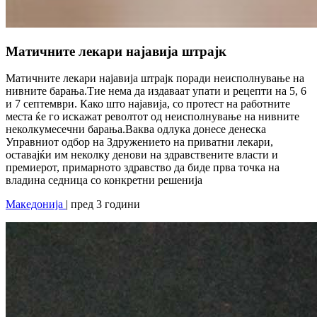
Матичните лекари најавија штрајк
Матичните лекари најавија штрајк поради неисполнување на
нивните барања.Тие нема да издаваат упати и рецепти на 5, 6
и 7 септември. Како што најавија, со протест на работните
места ќе го искажат револтот од неисполнување на нивните
неколкумесечни барања.Ваква одлука донесе денеска
Управниот одбор на Здружението на приватни лекари,
оставајќи им неколку денови на здравствените власти и
премиерот, примарното здравство да биде прва точка на
владина седница со конкретни решенија
Македонија
| пред 3 години