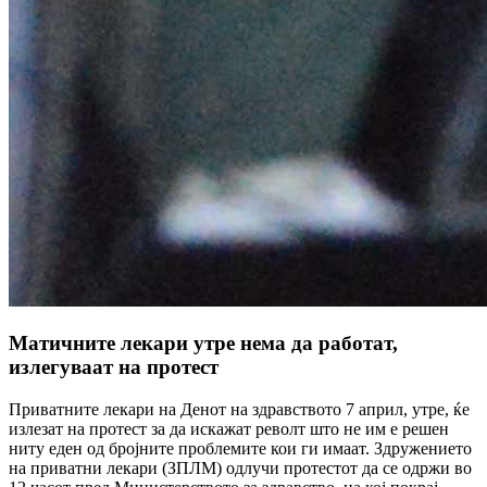
Матичните лекари утре нема да работат,
излегуваат на протест
Приватните лекари на Денот на здравството 7 април, утре, ќе
излезат на протест за да искажат револт што не им е решен
ниту еден од бројните проблемите кои ги имаат. Здружението
на приватни лекари (ЗПЛМ) одлучи протестот да се одржи во