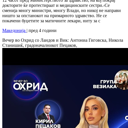
12 часот пред Министерството за здравство, на кој покрај
докторите ќе протестираат и медицинските сестри.-Се
сменија многу министри, многу Влади, но никој не направи
ништо за опстанокот на примарното здравство. Не се
покачени буџетите за матичните лекари, ниту за с
Македонија
| пред 4 години
Вечер во Охрид со Ландов и Вик: Антониа Гиговска, Никола
Станишиќ, градоначалникот Пецаков,