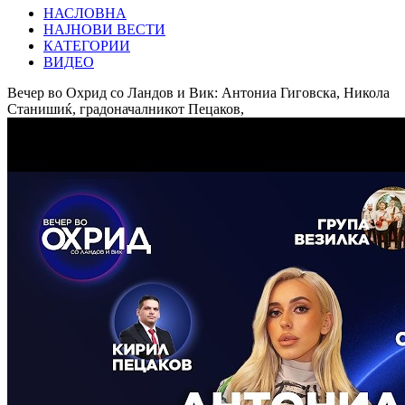
НАСЛОВНА
НАЈНОВИ ВЕСТИ
КАТЕГОРИИ
ВИДЕО
Вечер во Охрид со Ландов и Вик: Антониа Гиговска, Никола
Станишиќ, градоначалникот Пецаков,