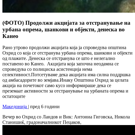
(ФОТО) Продолжи акцијата за отстранување на
урбана опрема, шанкови и објекти, денеска во
Канео
Рано утрово продолжи акцијата која ја спроведува општина
Охрид со која се отстранува урбана опрема, шанкови и објекти
од плажите. Денеска се отстранува се што е нелегално
поставено во Канео. Акцијата која започна неодамна се
спроведува со полициска асистенција нема
селективност.Потсетуваме дека акцијата има силна поддршка
од амбасадорите во земјава.Инаку Општина Охрид за целата
акција на почетокот само кусо информираше дека се
преземаат активности за отстранување на урбаната опрема и
остатоците
Македонија
| пред 6 години
Вечер во Охрид со Ландов и Вик: Антониа Гиговска, Никола
Станишиќ, градоначалникот Пецаков,