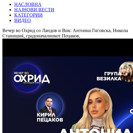
НАСЛОВНА
НАЈНОВИ ВЕСТИ
КАТЕГОРИИ
ВИДЕО
Вечер во Охрид со Ландов и Вик: Антониа Гиговска, Никола
Станишиќ, градоначалникот Пецаков,