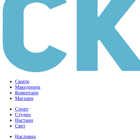
Скопје
Македонија
Коментари
Магазин
Спорт
Студио
Настани
Свет
Насловна