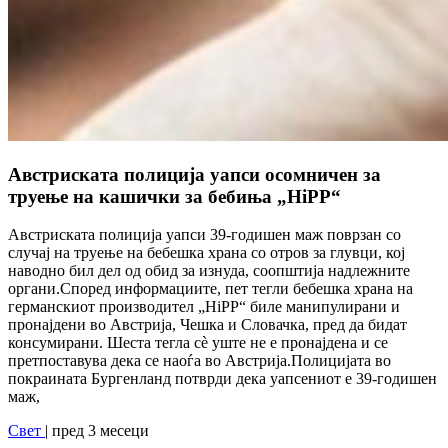
Австриската полиција уапси осомничен за
труење на кашички за бебиња „HiPP“
Австриската полиција уапси 39-годишен маж поврзан со
случај на труење на бебешка храна со отров за глувци, кој
наводно бил дел од обид за изнуда, соопштија надлежните
органи.Според информациите, пет тегли бебешка храна на
германскиот производител „HiPP“ биле манипулирани и
пронајдени во Австрија, Чешка и Словачка, пред да бидат
консумирани. Шеста тегла сè уште не е пронајдена и се
претпоставува дека се наоѓа во Австрија.Полицијата во
покраината Бургенланд потврди дека уапсениот е 39-годишен
маж,
Свет
| пред 3 месеци