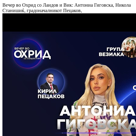
Вечер во Охрид со Ландов и Вик: Антониа Гиговска, Никола
Станишиќ, градоначалникот Пецаков,