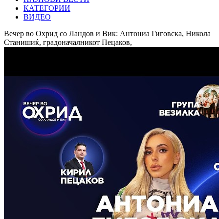
КАТЕГОРИИ
ВИДЕО
Вечер во Охрид со Ландов и Вик: Антониа Гиговска, Никола
Станишиќ, градоначалникот Пецаков,