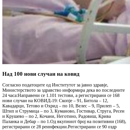
Над 100 нови случаи на ковид
Согласно податоците од Институтот за јавно здравје,
Министерството за здравство информира дека во последните
24 часа:Направени се 1.101 тестови, а регистрирани се 168
нови случаи на КОВИД-19: Скопје – 91, Битола – 12,
Кавадарци, Тетово и Охрид – по 10, Велес – 9, Прилеп – 5,
Штип и Струмица – по 3, Куманово, Гостивар, Струга, Ресен
и Крушево – по 2, Кочани, Неготино, Радовиш, Крива
Паланка и Дебар – по 1.Од вкупниот број на позитивни (168),
регистрирани се 28 реинфекции.Регистрирани сe 90 оздр