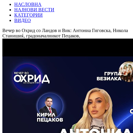
НАСЛОВНА
НАЈНОВИ ВЕСТИ
КАТЕГОРИИ
ВИДЕО
Вечер во Охрид со Ландов и Вик: Антониа Гиговска, Никола
Станишиќ, градоначалникот Пецаков,