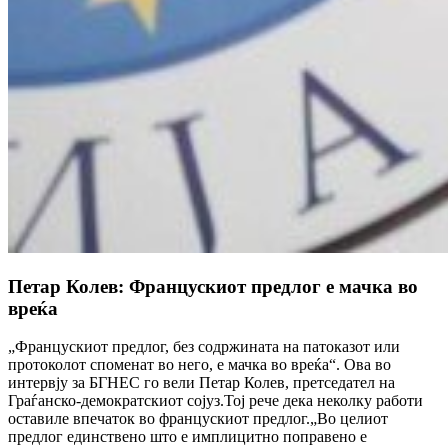
Петар Колев: Францускиот предлог е мачка во
вреќа
„Францускиот предлог, без содржината на патоказот или
протоколот споменат во него, е мачка во вреќа“. Ова во
интервју за БГНЕС го вели Петар Колев, претседател на
Граѓанско-демократскиот сојуз.Тој рече дека неколку работи
оставиле впечаток во францускиот предлог.„Во целиот
предлог единствено што е имплицитно поправено е