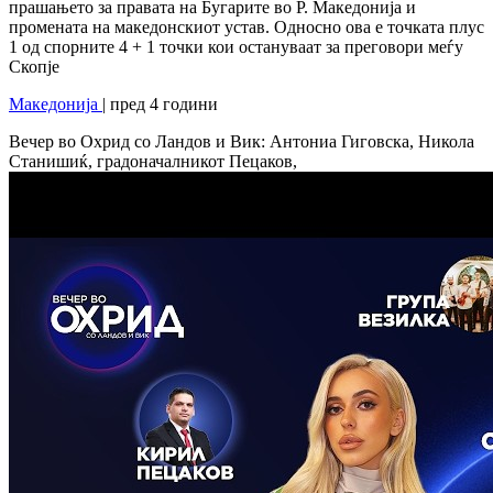
прашањето за правата на Бугарите во Р. Македонија и
промената на македонскиот устав. Односно ова е точката плус
1 од спорните 4 + 1 точки кои остануваат за преговори меѓу
Скопје
Македонија
| пред 4 години
Вечер во Охрид со Ландов и Вик: Антониа Гиговска, Никола
Станишиќ, градоначалникот Пецаков,