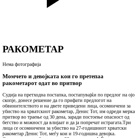
РАКОМЕТАР
Нема фотографија
Момчето и девојката кои го претепаа
ракометарот одат во притвор
Судија на претходна постапка, постапувајќи по предлог на ојо
скопје, донесе решение да го прифати предлогот на
обвинителството и на двете приведени лица, осомничени за
убиство на хрватскиот ракометар, Денис Тот, им одреди мерка
притвор во траење од 30 дена, заради постоење опасност од
бегство и можност да влијаат и да ја попречат истрагата.Tри
лица се осомничени за убиство на 27-годишниот хрватски
ракометар Денис Тот, меѓу кои и 19-годишна девојка.