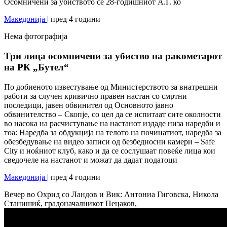
Осомничени за убиството се 28-годишниот А.Ѓ. ко
Македонија
| пред 4 години
Нема фотографија
Три лица осомничени за убиство на ракометарот
на РК „Бутел“
По добиеното известување од Министерството за внатрешни
работи за случен кривично правен настан со смртни
последици, јавен обвинител од Основното јавно
обвинителство – Скопје, со цел да се испитаат сите околности
во насока на расчистување на настанот издаде низа наредби и
тоа: Наредба за обдукција на телото на починатиот, наредба за
обезбедување на видео записи од безбедносни камери – Safe
City и ноќниот клуб, како и да се сослушаат повеќе лица кои
сведочеле на настанот и можат да дадат податоци
Македонија
| пред 4 години
Вечер во Охрид со Ландов и Вик: Антониа Гиговска, Никола
Станишиќ, градоначалникот Пецаков,