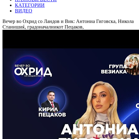
КАТЕГОРИИ
ВИДЕО
Вечер во Охрид со Ландов и Вик: Антониа Гиговска, Никола
Станишиќ, градоначалникот Пецаков,