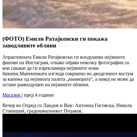
(ФОТО) Емили Ратајковски ги покажа
заводливите облини
Атрактивната Емили Ратајковски ги воодушеви нејзините
фанови на Инстаграм, откако објави неколку фотографии со
кои сакаше да ги изрекламира нејзините нови
бикини.Манекенката изгледа совршено во дводелниот костум
за капење од нејзината палета „инамората“, а никој не може да
остане рамнодушен на нејзините облини.
Магазин
| пред 4 години
Вечер во Охрид со Ландов и Вик: Антониа Гиговска, Никола
Станишиќ, градоначалникот Пецаков,