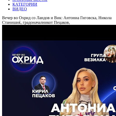
КАТЕГОРИИ
ВИДЕО
Вечер во Охрид со Ландов и Вик: Антониа Гиговска, Никола
Станишиќ, градоначалникот Пецаков,