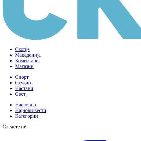
Скопје
Македонија
Коментари
Магазин
Спорт
Студио
Настани
Свет
Насловна
Најнови вести
Категории
Следете нè