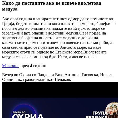
Како да постапите ако ве испече виолетова
медуза
Ако оваа година планирате летниот одмор да го поминете во
Грција, бидете внимателни кога пливате во морето, бидејќи во
поголем дел во близина на плажите на Егејското море се
забележани јата опасни виолетови медузи.Оваа појава на
зголемена бројка на виолетовите медузи се должи на
климатските промени и зголемено ловење на големи риби, а
оваа сезона прво се појавиле во Јонското море, од каде
морските струи ги однеле во Егејското море.Виолетовите
медузи се со големина од 6 до 10 см, а ако ве испече
Магазин
| пред 4 години
Вечер во Охрид со Ландов и Вик: Антониа Гиговска, Никола
Станишиќ, градоначалникот Пецаков,