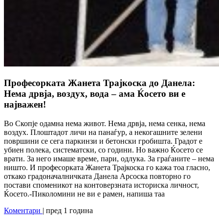
Професорката Жанета Трајкоска до Данела:
Нема дрвја, воздух, вода – ама Ќосето ви е
најважен!
Во Скопје одамна нема живот. Нема дрвја, нема сенка, нема
воздух. Плоштадот личи на панаѓур, а некогашните зелени
површини се сега паркинзи и бетонски гробишта. Градот е
убиен полека, систематски, со години. Но важно Ќосето се
врати. За него имаше време, пари, одлука. За граѓаните – нема
ништо. И професорката Жанета Трајкоска го кажа тоа гласно,
откако градоначалничката Данела Арсоска повторно го
постави споменикот на контоверзната историска личност,
Ќосето.-Пиколомини не ви е рамен, напиша таа
Коментари
| пред 1 година