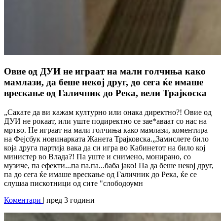
Овие од ДУИ не играат на мали голчиња како
мамлази, да беше некој друг, до сега ќе имаше
врескање од Галичник до Река, вели Трајкоска
„Сакате да ви кажам културно или онака директно?! Овие од
ДУИ не рокаат, или уште подиректно се зае*аваат со нас на
мртво. Не играат на мали голчиња како мамлази, коментира
на Фејсбук новинарката Жанета Трајковска.„Замислете било
која друга партија вака да си игра во Кабинетот на било кој
министер во Влада?! Па уште и снимено, монирано, со
музиче, па ефекти...па па.па...баба јако! Па да беше некој друг,
па до сега ќе имаше врескање од Галичник до Река, ќе се
слушаа пискотници од сите "слободоумн
Коментари
| пред 3 години