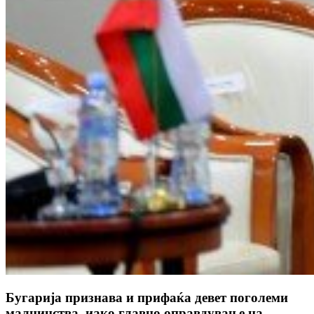
Бугарија признава и прифаќа девет поголеми
малцинства, иако главно оправдување на