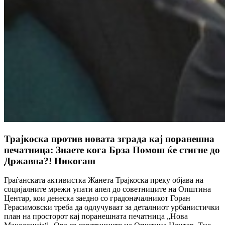
Трајкоска против новата зграда кај поранешна
печатница: Знаете кога Брза Помош ќе стигне до
Државна?! Никогаш
Граѓанската активистка Жанета Трајкоска преку објава на
социјалните мрежи упати апел до советниците на Општина
Центар, кои денеска заедно со градоначалникот Горан
Герасимовски треба да одлучуваат за деталниот урбанистички
план на просторот кај поранешната печатница „Нова