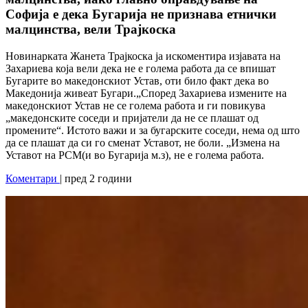
Софија е дека Бугарија не признава етнички
малцинства, вели Трајкоска
Новинарката Жанета Трајкоска ја искоментира изјавата на
Захариева која вели дека не е голема работа да се впишат
Бугарите во македонскиот Устав, оти било факт дека во
Македонија живеат Бугари.„Според Захариева измените на
македонскиот Устав не се голема работа и ги повикува
„македонските соседи и пријатели да не се плашат од
промените“. Истото важи и за бугарските соседи, нема од што
да се плашат да си го сменат Уставот, не боли. „Измена на
Уставот на РСМ(и во Бугарија м.з), не е голема работа.
Коментари
| пред 2 години