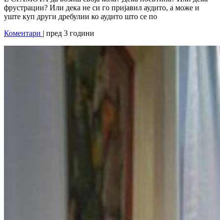
фрустрации? Или дека не си го пријавил аудито, а може и
уште куп други дребулии ко аудито што се по
Коментари
| пред 3 години