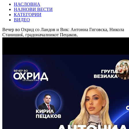
НАСЛОВНА
НАЈНОВИ ВЕСТИ
КАТЕГОРИИ
ВИДЕО
Вечер во Охрид со Ландов и Вик: Антониа Гиговска, Никола
Станишиќ, градоначалникот Пецаков,