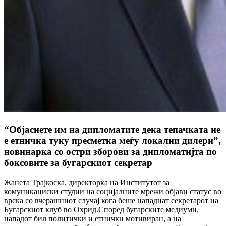
“Објаснете им на дипломатите дека тепачката не
е етничка туку пресметка меѓу локални дилери”,
новинарка со остри зборови за дипломатијта по
боксовите за бугарскиот секретар
Жанета Трајкоска, директорка на Институтот за
комуникациски студии на социјалните мрежи објави статус во
врска со вчерашниот случај кога беше нападнат секретарот на
Бугарскиот клуб во Охрид.Според бугарските медиуми,
нападот бил политички и етнички мотивиран, а на