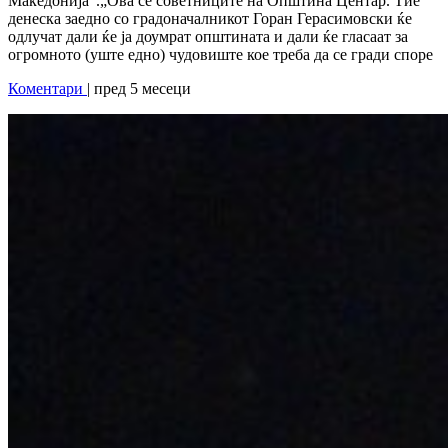
Македонија“.„Ова се советниците на Општина Центар. Тие
денеска заедно со градоначалникот Горан Герасимовски ќе
одлучат дали ќе ја доумрат општината и дали ќе гласаат за
огромното (уште едно) чудовиште кое треба да се гради споре
Коментари
| пред 5 месеци