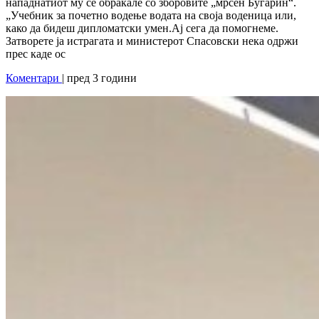
нападнатиот му се обраќале со зборовите „мрсен Бугарин“.
„Учебник за почетно водење водата на своја воденица или,
како да бидеш дипломатски умен.Ај сега да помогнеме.
Затворете ја истрагата и министерот Спасовски нека одржи
прес каде ос
Коментари
| пред 3 години