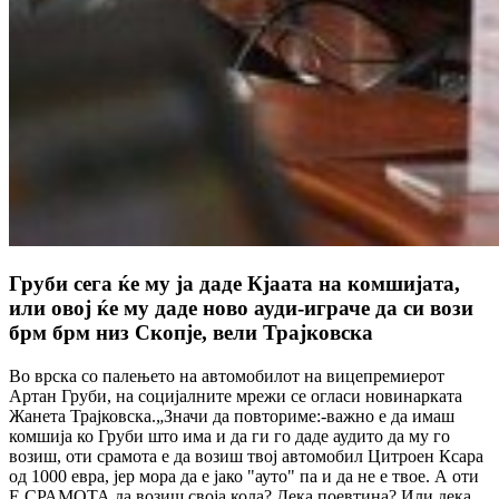
Груби сега ќе му ја даде Кјаата на комшијата,
или овој ќе му даде ново ауди-играче да си вози
брм брм низ Скопје, вели Трајковска
Во врска со палењето на автомобилот на вицепремиерот
Артан Груби, на социјалните мрежи се огласи новинарката
Жанета Трајковска.„Значи да повториме:-важно е да имаш
комшија ко Груби што има и да ги го даде аудито да му го
возиш, оти срамота е да возиш твој автомобил Цитроен Ксара
од 1000 евра, јер мора да е јако "ауто" па и да не е твое. А оти
Е СРАМОТА да возиш своја кола? Дека поевтина? Или дека