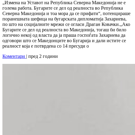
„Измена на Уставот на Република Северна Македонија не е
голема работа. Бугарите се дел од реалноста во Република
Северна Македонија и тоа мора да се прифати“, потенцираше
поранешната шефица на бугарската дипломатија Захариева,
по што на социјалните мрежи се огласи Драган Ковачки.„Ако
Бугарите се дел од реалноста во Македонија, тогаш би било
логично некој од власта да ја праша госпоѓата Захариева да
одговори што се Македонците во Бугарија и дали истите се
реалност која е потврдена со 14 пресуди о
Коментари
| пред 2 години