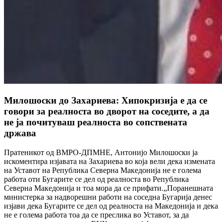
Милошоски до Захариева: Хипокризија е да се
говори за реалноста во дворот на соседите, а да
не ја почитуваш реалноста во сопствената
држава
Пратеникот од ВМРО-ДПМНЕ, Антонијо Милошоски ја
искоментира изјавата на Захариева во која вели дека измената
на Уставот на Република Северна Македонија не е голема
работа оти Бугарите се дел од реалноста во Република
Северна Македонија и тоа мора да се прифати.„Поранешната
министерка за надворешни работи на соседна Бугарија денес
изјави дека Бугарите се дел од реалноста на Македонија и дека
не е голема работа тоа да се преслика во Уставот, за да