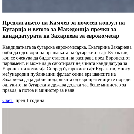
Предлагањето на Камчев за почесен конзул на
Бугарија и ветото за Македонија пречки за
кандидатурата на Захариева за еврокомесар
Кандидатката за бугарска еврокомесарка, Екатерина Захариева
одби да одговори на прашањата на бугарскиот сајт Еурактив,
кои се очекува да бидат ставени на расправа пред Европскиот
парламент, и може да ја саботираат нејзината кандидатура за
Европската комисија.Според бугарскиот сајт Еурактив, многу
меѓународни публикации фрлаат сенка врз шансите на
Захариева да ја добие поддршката од европратениците поради
одлуките на бугарската држава додека таа беше министер за
правда, а потоа и министер за надв
Свет
| пред 1 година