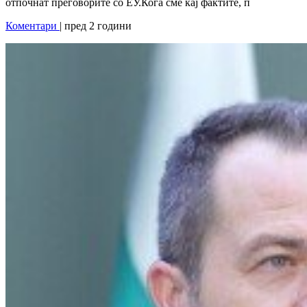
отпочнат преговорите со ЕУ.Кога сме кај фактите, п
Коментари
| пред 2 години