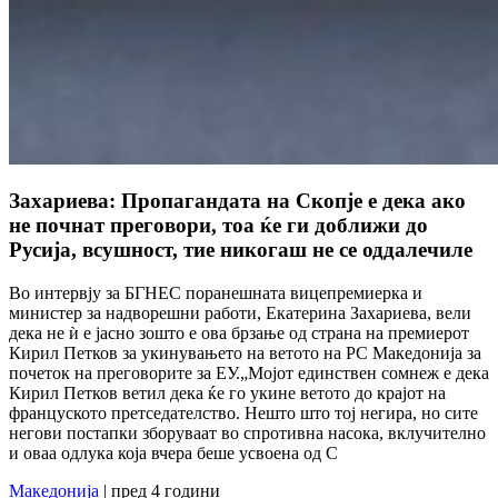
Захариева: Пропагандата на Скопје е дека ако
не почнат преговори, тоа ќе ги доближи до
Русија, всушност, тие никогаш не се оддалечиле
Во интервју за БГНЕС поранешната вицепремиерка и
министер за надворешни работи, Екатерина Захариева, вели
дека не ѝ е јасно зошто е ова брзање од страна на премиерот
Кирил Петков за укинувањето на ветото на РС Македонија за
почеток на преговорите за ЕУ.„Мојот единствен сомнеж е дека
Кирил Петков ветил дека ќе го укине ветото до крајот на
француското претседателство. Нешто што тој негира, но сите
негови постапки зборуваат во спротивна насока, вклучително
и оваа одлука која вчера беше усвоена од С
Македонија
| пред 4 години