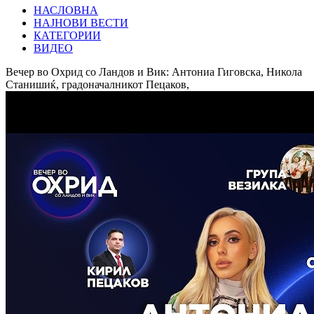
НАСЛОВНА
НАЈНОВИ ВЕСТИ
КАТЕГОРИИ
ВИДЕО
Вечер во Охрид со Ландов и Вик: Антониа Гиговска, Никола
Станишиќ, градоначалникот Пецаков,