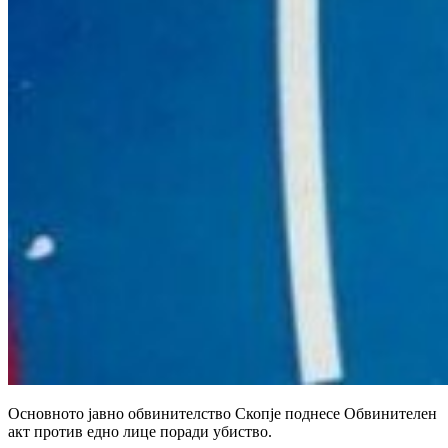
Основното јавно обвинителство Скопје поднесе Обвинителен
акт против едно лице поради убиство.