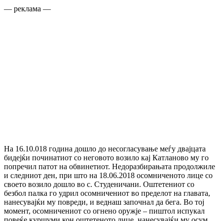
— реклама —
На 16.10.018 година дошло до несогласување меѓу двајцата
бидејќи починатиот со неговото возило кај Катланово му го
попречил патот на обвинетиот. Недоразбирањата продолжиле
и следниот ден, при што на 18.06.2018 осомниченото лице со
своето возило дошло во с. Студеничани. Оштетениот со
безбол палка го удрил осомничениот во пределот на главата,
нанесувајќи му повреди, и веднаш започнал да бега. Во тој
момент, осомничениот со огнено оружје – пиштол испукал
повеќе куршуми кон оштетеното лице, нанесувајќи му осум