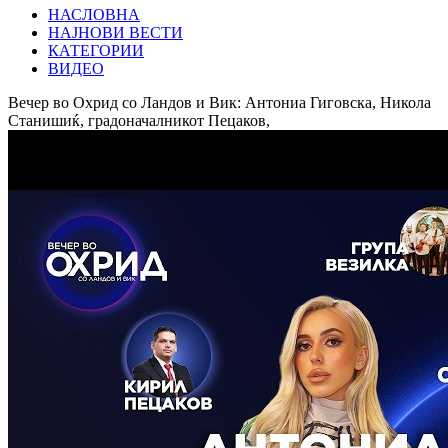
НАСЛОВНА
НАЈНОВИ ВЕСТИ
КАТЕГОРИИ
ВИДЕО
Вечер во Охрид со Ландов и Вик: Антониа Гиговска, Никола
Станишиќ, градоначалникот Пецаков,