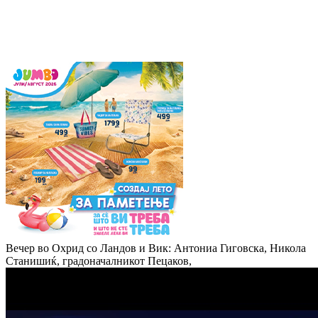
Вечер во Охрид со Ландов и Вик: Антониа Гиговска, Никола
Станишиќ, градоначалникот Пецаков,