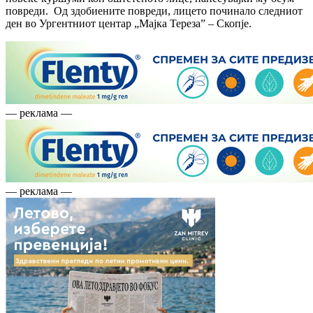
повреди. Од здобиените повреди, лицето починало следниот
ден во Ургентниот центар „Мајка Тереза” – Скопје.
— реклама —
— реклама —