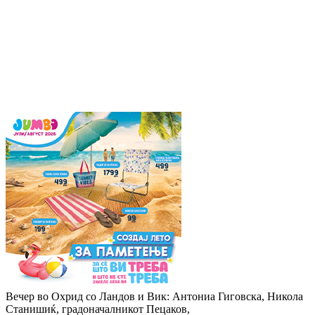
Вечер во Охрид со Ландов и Вик: Антониа Гиговска, Никола
Станишиќ, градоначалникот Пецаков,