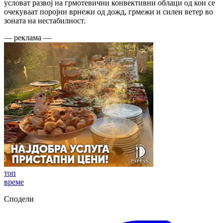
условат развој на грмотевични конвективни облаци од кои се
очекуваат поројни врнежи од дожд, грмежи и силен ветер во
зоната на нестабилност.
— реклама —
топ
време
Сподели