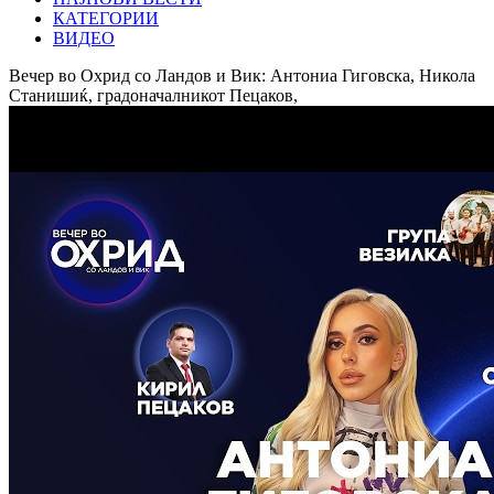
КАТЕГОРИИ
ВИДЕО
Вечер во Охрид со Ландов и Вик: Антониа Гиговска, Никола
Станишиќ, градоначалникот Пецаков,