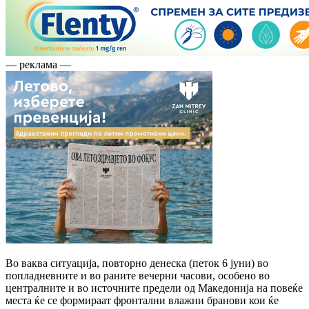
— реклама —
Во ваква ситуација, повторно денеска (петок 6 јуни) во
попладневните и во раните вечерни часови, особено во
централните и во источните предели од Македонија на повеќе
места ќе се формираат фронтални влажни бранови кои ќе