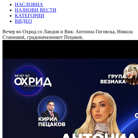
НАСЛОВНА
НАЈНОВИ ВЕСТИ
КАТЕГОРИИ
ВИДЕО
Вечер во Охрид со Ландов и Вик: Антониа Гиговска, Никола
Станишиќ, градоначалникот Пецаков,