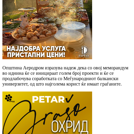
Општина Аеродром изразува надеж дека со овој меморандум
во иднина ќе се иницираат голем број проекти и ќе се
продлабочува соработката со Меѓународниот балкански
универзитет, од што најголема корист ќе имаат граѓаните.