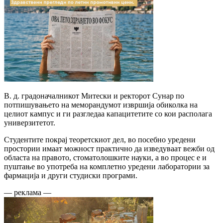
В. д. градоначалникот Митески и ректорот Сунар по
потпишувањето на меморандумот извршија обиколка на
целиот кампус и ги разгледаа капацитетите со кои располага
универзитетот.
Студентите покрај теоретскиот дел, во посебно уредени
простории имаат можност практично да изведуваат вежби од
областа на правото, стоматолошките науки, а во процес е и
пуштање во употреба на комплетно уредени лаборатории за
фармација и други студиски програми.
— реклама —