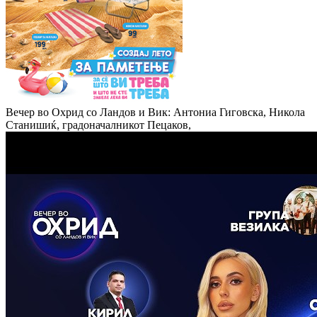
Вечер во Охрид со Ландов и Вик: Антониа Гиговска, Никола
Станишиќ, градоначалникот Пецаков,