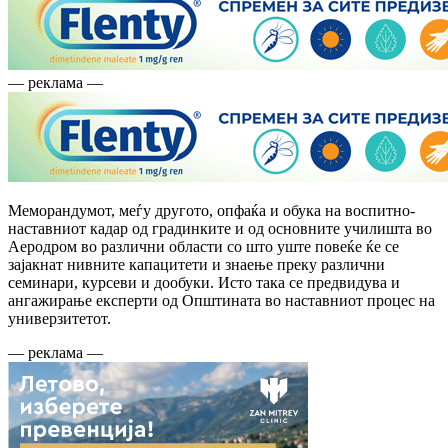
— реклама —
Меморандумот, меѓу другото, опфаќа и обука на воспитно-
наставниот кадар од градинките и од основните училишта во
Аеродром во различни области со што уште повеќе ќе се
зајакнат нивните капацитети и знаење преку различни
семинари, курсеви и дообуки. Исто така се предвидува и
ангажирање експерти од Општината во наставниот процес на
универзитетот.
— реклама —