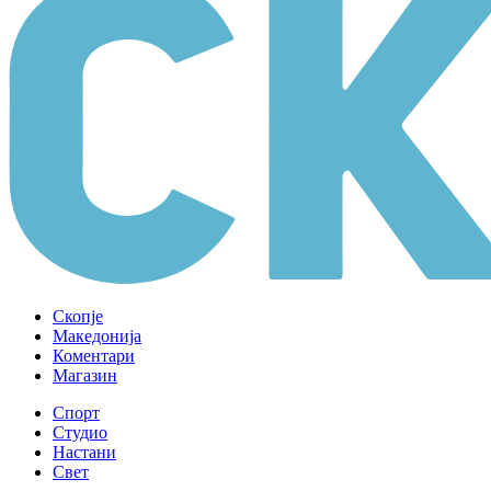
Скопје
Македонија
Коментари
Магазин
Спорт
Студио
Настани
Свет