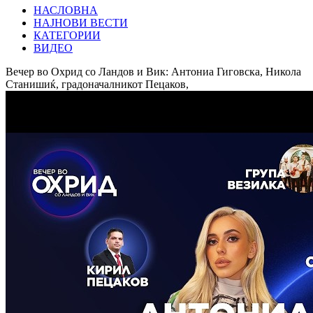
НАСЛОВНА
НАЈНОВИ ВЕСТИ
КАТЕГОРИИ
ВИДЕО
Вечер во Охрид со Ландов и Вик: Антониа Гиговска, Никола
Станишиќ, градоначалникот Пецаков,