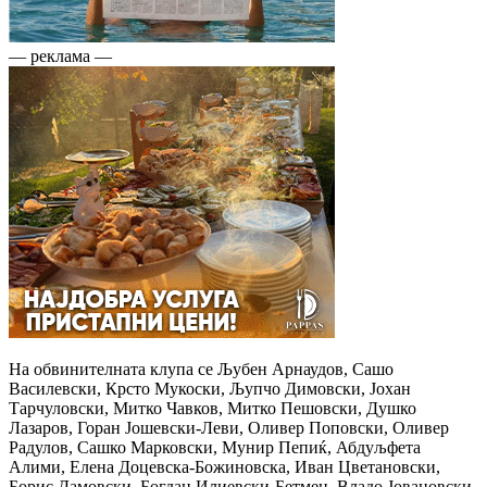
— реклама —
На обвинителната клупа се Љубен Арнаудов, Сашо
Василевски, Крсто Мукоски, Љупчо Димовски, Јохан
Тарчуловски, Митко Чавков, Митко Пешовски, Душко
Лазаров, Горан Јошевски-Леви, Оливер Поповски, Оливер
Радулов, Сашко Марковски, Мунир Пепиќ, Абдуљфета
Алими, Елена Доцевска-Божиновска, Иван Цветановски,
Борис Дамовски, Богдан Илиевски-Бетмен, Владо Јовановски,