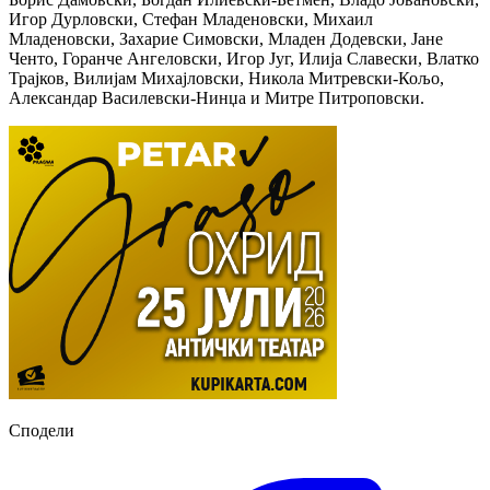
Игор Дурловски, Стефан Младеновски, Михаил
Младеновски, Захарие Симовски, Младен Додевски, Јане
Ченто, Горанче Ангеловски, Игор Југ, Илија Славески, Влатко
Трајков, Вилијам Михајловски, Никола Митревски-Кољо,
Александар Василевски-Нинџа и Митре Питроповски.
Сподели