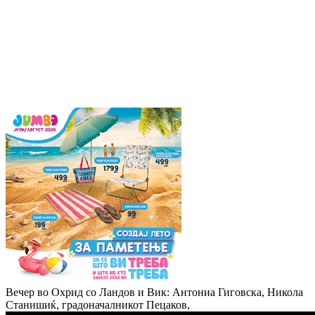
Вечер во Охрид со Ландов и Вик: Антониа Гиговска, Никола
Станишиќ, градоначалникот Пецаков,