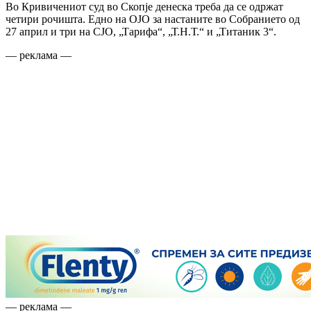
Во Кривичениот суд во Скопје денеска треба да се одржат
четири рочишта. Едно на ОЈО за настаните во Собранието од
27 април и три на СЈО, „Тарифа“, „Т.Н.Т.“ и „Титаник 3“.
— реклама —
— реклама —