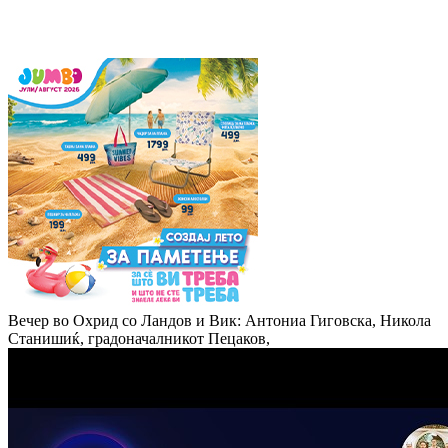
Вечер во Охрид со Ландов и Вик: Антониа Гиговска, Никола
Станишиќ, градоначалникот Пецаков,