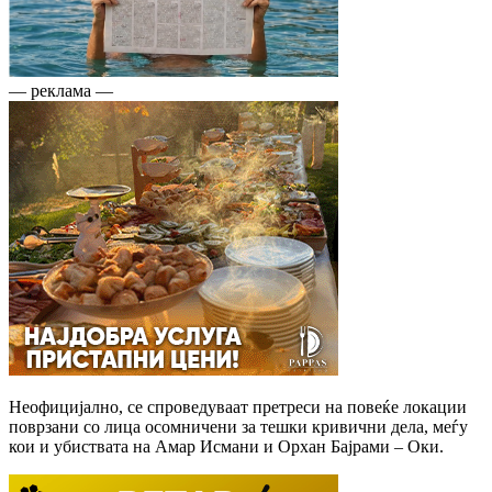
— реклама —
Неофицијално, се спроведуваат претреси на повеќе локации
поврзани со лица осомничени за тешки кривични дела, меѓу
кои и убиствата на Амар Исмани и Орхан Бајрами – Оки.