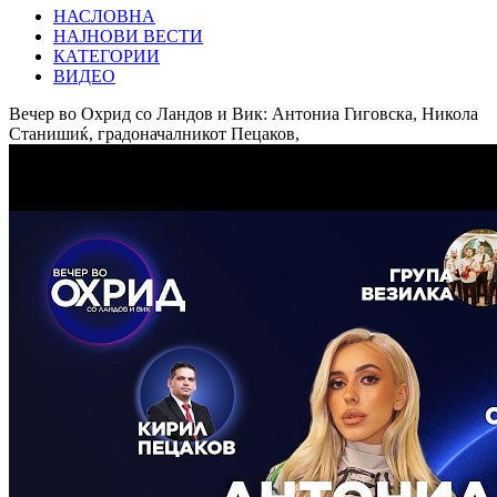
НАСЛОВНА
НАЈНОВИ ВЕСТИ
КАТЕГОРИИ
ВИДЕО
Вечер во Охрид со Ландов и Вик: Антониа Гиговска, Никола
Станишиќ, градоначалникот Пецаков,