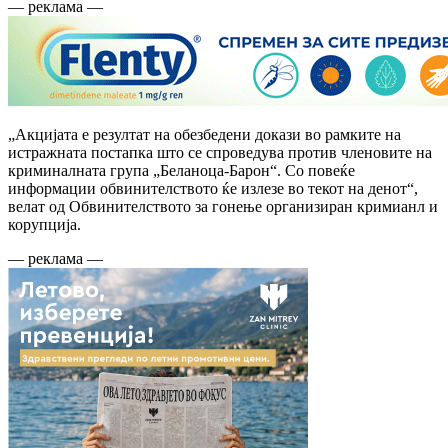
— реклама —
„Акцијата е резултат на обезбедени докази во рамките на
истражната постапка што се спроведува против членовите на
криминалната група „Беланоца-Барон“. Со повеќе
информации обвинителството ќе излезе во текот на денот“,
велат од Обвинителството за гонење организиран кримианл и
корупција.
— реклама —