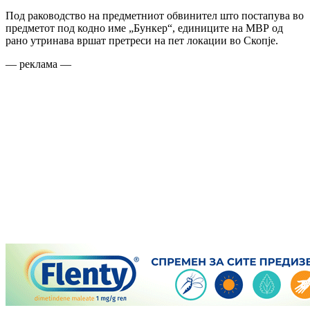
Под раководство на предметниот обвинител што постапува во
предметот под кодно име „Бункер“, единиците на МВР од
рано утринава вршат претреси на пет локации во Скопје.
— реклама —