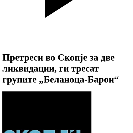
Претреси во Скопје за две
ликвидации, ги тресат
групите „Беланоца-Барон“